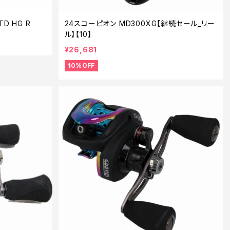
D HG R
24スコーピオン MD300XG【継続セール_リー
ル】【10】
¥26,681
10%OFF