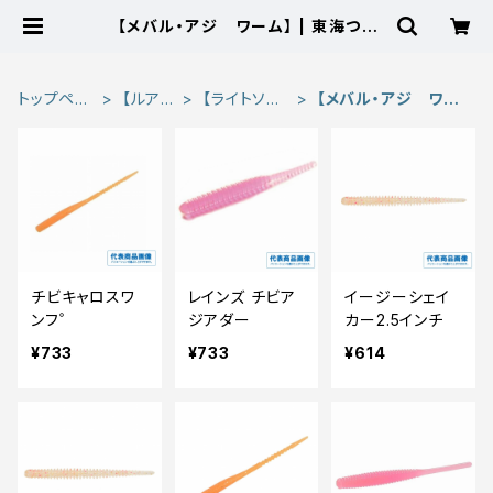
【メバル・アジ ワーム】 | 東海つり
具 公式オンラインストア
トップペー
【ルア
【ライトソル
【メバル・アジ ワー
ジ
ー】
ト】
ム】
チビキャロスワ
レインズ チビア
イージーシェイ
ンフ゜
ジアダー
カー2.5インチ
¥733
¥733
¥614