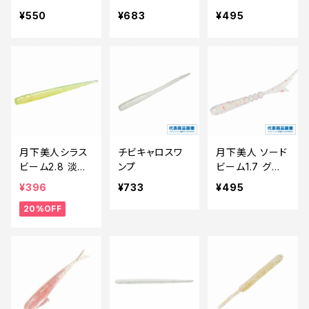
1.8インチ
¥550
¥683
¥495
月下美人シラス
チビキャロスワ
月下美人 ソード
ビーム2.8 淡チ
ンプ
ビーム1.7 グロ
ャート【特価ルア
ーレモン
¥396
¥733
¥495
ー】【20】
20%OFF