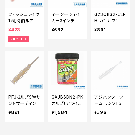
フィッシュライク
イージーシェイ
G2SQBS2-CLP
1.5【特価ルアー】
カー3インチ
H カ゛ルフ゜S
【20】
Wヘ゛ヒ゛ーサ
¥423
¥682
¥891
ーテ゛ィン
20%OFF
PFJガルプSWサ
GAJBSDN2-PK
アジハンターワ
ンドサーディン
ガルプ！アライブ
ーム リング1.5
ベビーサーディ
¥891
¥1,584
¥396
ン 2インチピンク