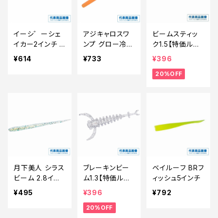
イーシ゛ーシェ
アジキャロスワ
ビームスティッ
イカー2インチ 0
ンプ グロー冷凍
ク1.5【特価ルア
26 クリアーシャ
ミカン
ー】【20】
¥614
¥733
¥396
ートリュース
20%OFF
ク゛ロー
月下美人 シラス
ブレーキンビー
ベイルーフ BRフ
ビーム 2.8イン
ム1.3【特価ルア
ィッシュ5インチ
チ ちりめんじゃ
ー】【20】
¥495
¥396
¥792
こ
20%OFF