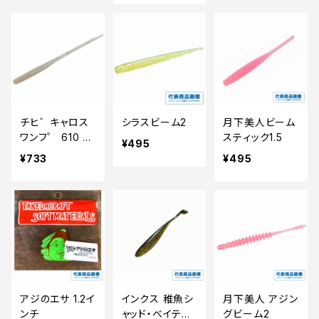
チヒ゛キャロス
シラスビーム2
月下美人ビーム
ワンフ゜ 610 夜
スティック1.5
¥495
な夜なオキアミ
¥733
¥495
アジのエサ 1.2イ
インクス 稚魚シ
月下美人 アジン
ンチ
ャッド・べイティ
グビーム2