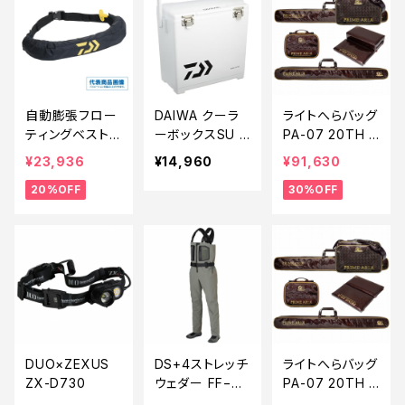
自動膨張フロー
DAIWA クーラ
ライトへらバッグ
ティングベスト
ーボックスSU 7
PA-07 20TH A
DF-2724JM ブ
00
NNIVERSARY
¥23,936
¥14,960
¥91,630
ラック フリー【特
Cセット【特価装
20%OFF
30%OFF
価装備】【20】
備】【30】
DUO×ZEXUS
DS+4ストレッチ
ライトへらバッグ
ZX-D730
ウェダー FF−00
PA-07 20TH A
0V 灰 ML【特価
NNIVERSARY