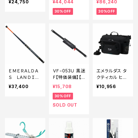
¥24,750
¥44,044
¥86,240
装備】【30】
Aセット【特価装
30%OFF
30%OFF
備】【30】
ＥＭＥＲＡＬＤＡ
ＶＦ−053Ｕ 黒迷
エメラルダス タ
Ｓ ＬＡＮＤＩＮ
Ｆ【特価装備】【3
クティカル ヒッ
Ｇ ＰＯＬＥ 55
0】
プバッグ（Ｃ）ブラ
¥37,400
¥15,708
¥10,956
0
ック
30%OFF
SOLD OUT