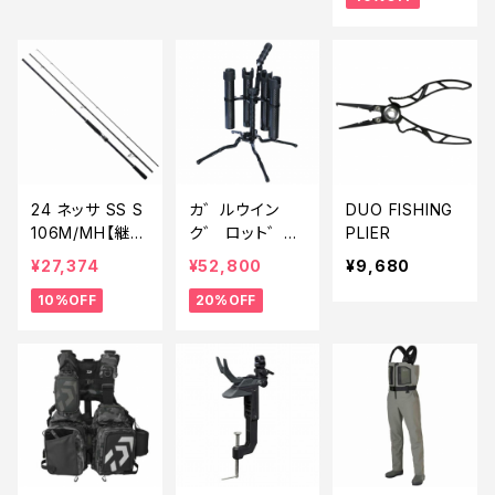
24 ネッサ SS S
カ゛ルウイン
DUO FISHING
106M/MH【継続
ク゛ ロット゛ス
PLIER
セール_ロッド】
タント゛ 4本 #
¥27,374
¥52,800
¥9,680
【10】
フルフ゛ラック
10%OFF
20%OFF
【特価装備】【2
0】