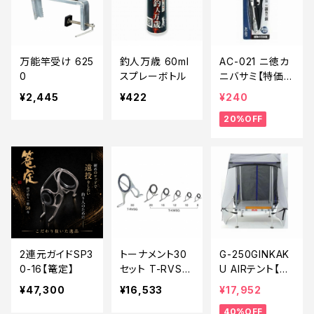
万能竿受け 625
釣人万歳 60ml
AC-021 ニ徳カ
0
スプレーボトル
ニバサミ【特価装
備】【20】
¥2,445
¥422
¥240
20%OFF
2連元ガイドSP3
トーナメント30
G-250GINKAK
0-16【篭定】
セット T-RVSG
U AIRテント【特
306
価装備】【40】
¥47,300
¥16,533
¥17,952
40%OFF