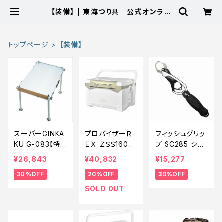
【装備】 | 東海つり具 公式オンライ
ンストア
トップページ
【装備】
スーパーGINKA
プロバイザーＲ
フィッシュグリッ
KU G-083【特
ＥＸ ＺＳＳ1600
プ SC285 シル
価装備】【30】
ゴールド【特価装
バー【特価装備】
¥26,843
¥40,832
¥15,277
備】【20】
【30】
30%OFF
20%OFF
30%OFF
SOLD OUT