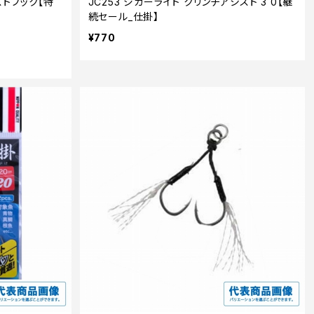
トフック【特
JC253 ジガーライト クリンチアシスト 3 0【継
続セール_仕掛】
¥770