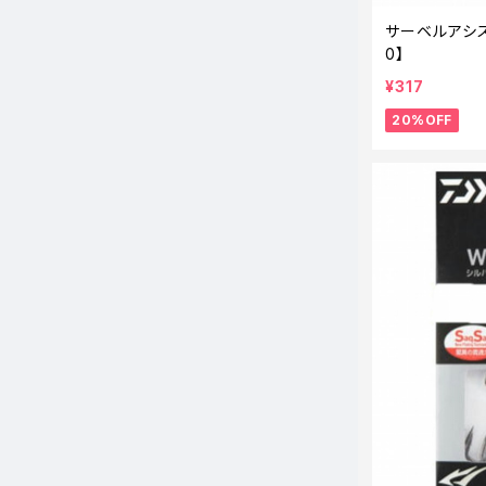
サーベルアシス
0】
¥317
20%OFF