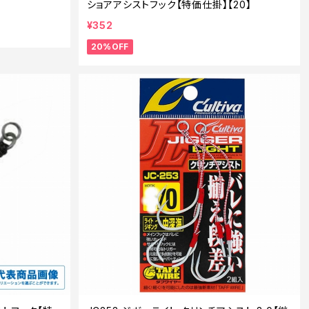
ショアアシストフック【特価仕掛】【20】
¥352
20%OFF