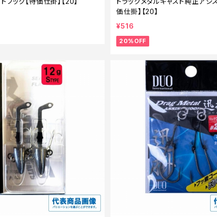
トフック【特価仕掛】【20】
ドラッグメタルキャスト純正アシス
価仕掛】【20】
¥516
20%OFF