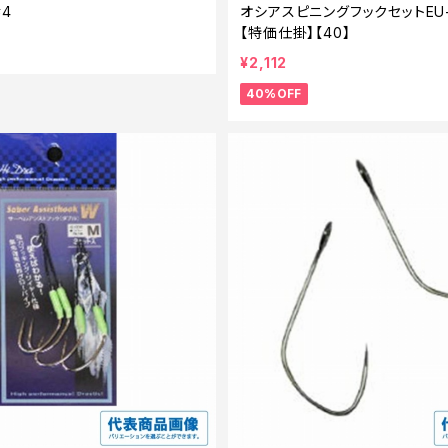
4
オシアスピニングフックセットEU−J
【特価仕掛】【40】
¥2,112
40%OFF