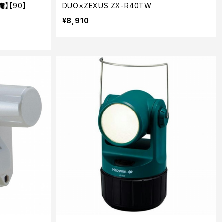
】【90】
DUO×ZEXUS ZX-R40TW
¥8,910