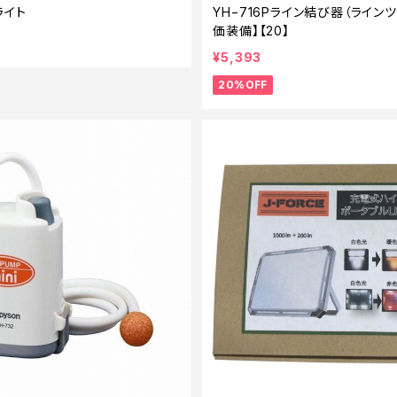
ライト
YH−716Pライン結び器（ライン
価装備】【20】
¥5,393
20%OFF