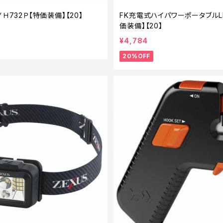
Ｈ732Ｐ【特価装備】【20】
FK充電式ハイパワーポータブルL
価装備】【20】
¥4,784
20%OFF