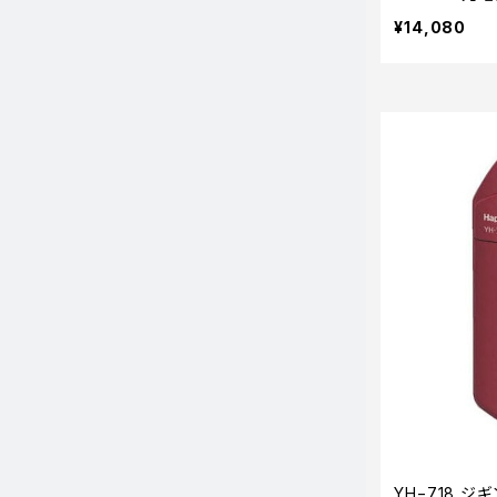
¥14,080
YH−718 