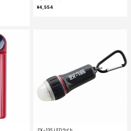
¥4,554
ＺX−135 LEDライト