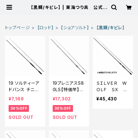
【黒鯛/キビレ】 | 東海つり具 公式オ
ンラインストア
トップページ
【ロッド】
【ショアソルト】
【黒鯛/キビレ】
19 ソルティーア
19ブレニアスS8
ＳＩＬＶＥＲ Ｗ
ドバンス チニン
0LS【特価竿】【3
ＯＬＦ ＳＸ 71
グS 76M【特価
0】
ＬＭＬＢ−Ｓ
¥7,169
¥17,302
¥45,430
ロッド】【30】
30%OFF
30%OFF
SOLD OUT
SOLD OUT