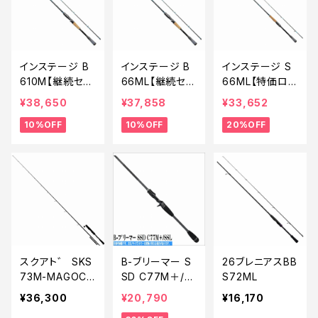
インステージ B
インステージ B
インステージ S
610M【継続セー
66ML【継続セー
66ML【特価ロッ
ル_ロッド】【10】
ル_ロッド】【10】
ド】【20】
¥38,650
¥37,858
¥33,652
10%OFF
10%OFF
20%OFF
スクアト゛ SKS
B-ブリーマー S
26ブレニアスBB
73M-MAGOCH
SD C77M＋/S
S72ML
I
SL【特価竿】【3
¥36,300
¥20,790
¥16,170
0】