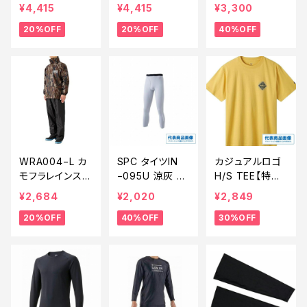
ジップシャツ L
ルジップシャツ L
クL【特価装備】
¥4,415
¥4,415
¥3,300
BK【特価装備】
L BK【特価装
【40】
20%OFF
20%OFF
40%OFF
【20】
備】【20】
WRA004−L カ
SPC タイツIN
カジュアルロゴ
モフラレインスー
−095U 涼灰 XL
H/S TEE【特価
ツ L【特価装備】
【特価装備】【4
装備】【30】
¥2,684
¥2,020
¥2,849
【20】
0】
20%OFF
40%OFF
30%OFF