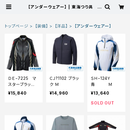
【アンダーウェアー】 | 東海つり具 公
式オンラインストア
トップページ
【装備】
【洋品】
【アンダーウェアー】
ＤＥ−7225 マ
ＣＪ?1102 ブラッ
ＳＨ−124Ｙ
スターブラッ
ク Ｍ
青 Ｍ
ク Ｍ ＤＥ（鮎）
¥15,840
¥14,960
¥13,640
シャツ
SOLD OUT