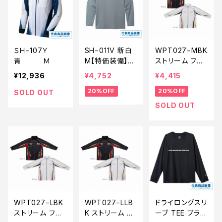
ＳＨ−107Ｙ
SH−011V 新白
WPT027−MBK
青 Ｍ
M【特価装備】【2
ストリーム フル
0】
ジップシャツ M
¥12,936
¥4,752
¥4,415
BK【特価装備】
20%OFF
20%OFF
【20】
SOLD OUT
SOLD OUT
WPT027−LBK
WPT027−LLB
ドライロングスリ
ストリーム フル
K ストリーム フ
ーブ TEE ブラッ