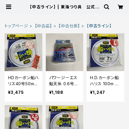
【中古ライン】 | 東海つり具 公式オ
ンラインストア
トップページ
【中古品】
【中古仕掛】
【中古ライン】
HDカーボン船ハ
パワージーエス
H.D.カーボン船
リス40号50m H
鮎天糸 0.6号
ハリス 100m 7
1254【中古品】
【中古品】
号【中古品】
¥3,475
¥1,188
¥1,247