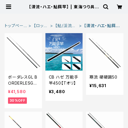
【清流・ハエ・鮎餌竿】 | 東海つり具
公式オンラインストア
トップペー
【ロッ
【鮎/渓流
【清流・ハエ・鮎餌
ジ
ド】
竿】
竿】
ボーダレスGL B
CB ハゼ 万能手
寒流 硬硬調50
ＯRDERLESGL
竿450【Tオリ】
¥15,631
L810T【特価ロ
¥41,580
¥3,480
ッド】【30】
30%OFF