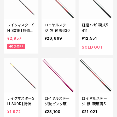
レイクマスターS
ロイヤルステー
軽極ハゼ 硬式5
H S01R【特価ロ
ジ 鼓 硬調630
411
ッド】【40】
¥2,957
¥26,669
¥12,551
40%OFF
SOLD OUT
レイクマスターS
ロイヤルステー
ロイヤルステー
H S00R【特価
ジ鼓ピンク硬調
ジ 鼓 硬硬調50
ロッド】【60】
540
0
¥1,972
¥23,100
¥21,021