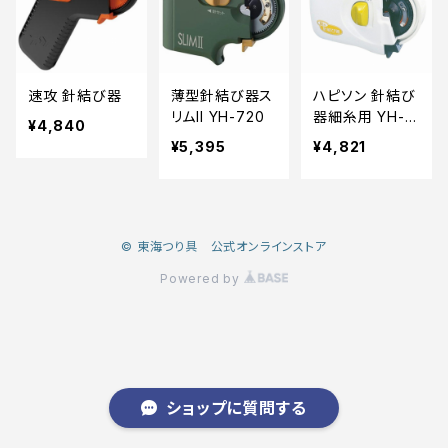
速攻 針結び器
薄型針結び器ス
ハピソン 針結び
リムII YH-720
器細糸用 YH-7
¥4,840
13
¥5,395
¥4,821
© 東海つり具 公式オンラインストア
Powered by
ショップに質問する