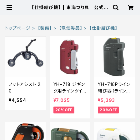
【仕掛結び機】 | 東海つり具 公式オ
ンラインストア
トップページ
【装備】
【電気製品】
【仕掛結び機】
ノットアシスト 2.
YH−718 ジギン
YH−716Pライン
0
グ用ラインツイ
結び器（ラインツ
スター【特価装
イスター）【特価
¥4,554
¥7,025
¥5,393
備】【20】
装備】【20】
20%OFF
20%OFF