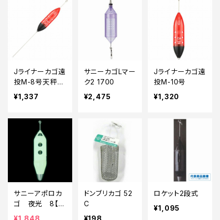
Jライナーカゴ遠
サニーカゴLマー
Jライナーカゴ遠
投M-8号天秤付
ク2 1700
投M-10号
き
¥1,337
¥2,475
¥1,320
サニーアポロカ
ドンブリカゴ 52
ロケット2段式
ゴ 夜光 8【特
C
¥1,095
価仕掛】【20】
¥1,848
¥198