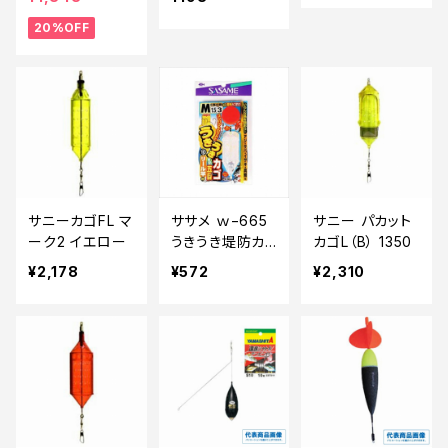
20%OFF
サニーカゴFL マ
ササメ ｗ−665
サニー パカット
ーク2 イエロー
うきうき堤防カ
カゴL（B） 1350
ゴ五目リールM
¥2,178
¥572
¥2,310