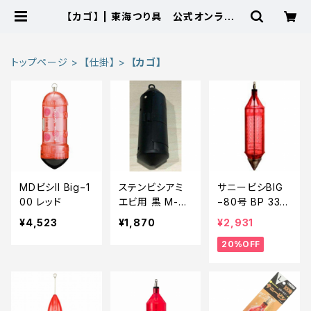
【カゴ】 | 東海つり具 公式オンライン
ストア
トップページ
【仕掛】
【カゴ】
MDビシII Big−1
ステンビシアミ
サニービシBIG
00 レッド
エビ用 黒 M-60
−80号 BP 330
号 E241
0【特価仕掛】【2
¥4,523
¥1,870
¥2,931
0】
20%OFF