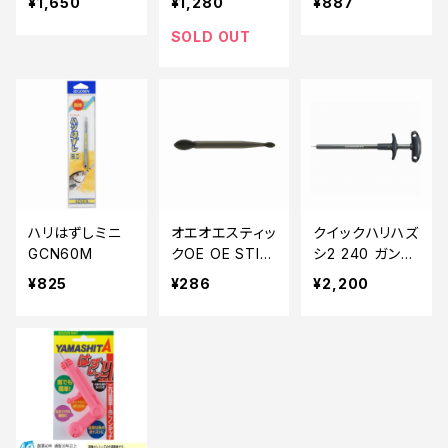
¥1,650
¥1,280
¥887
SOLD OUT
ハリはずしミニ
オエオエスティッ
クイックハリハズ
GCN60M
クOE OE STIC
シ2 240 ガンメ
K スモーク
タ
¥825
¥286
¥2,200