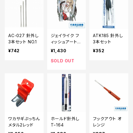
AC-027 針外し
ジェイライク フ
ATK185 針外し
3本セット NO.1
ィッシュアートス
3本セット
テッカー【継続セ
¥742
¥1,430
¥352
ール_装備】
SOLD OUT
ワカサギぷっちん
ホールド針外し
フックアウト オ
メタル2レッド
T−164
レンジ