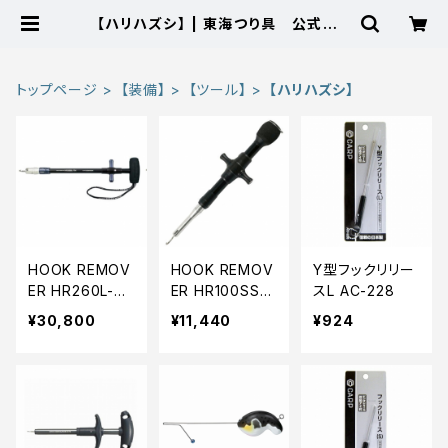
【ハリハズシ】 | 東海つり具 公式オン
ラインストア
トップページ
【装備】
【ツール】
【ハリハズシ】
HOOK REMOV
HOOK REMOV
Y型フックリリー
ER HR260L-T
ER HR100SS-H
スL AC-228
H/RB(23)ロイ
-SB(24)ショット
¥30,800
¥11,440
¥924
ヤルフ゛ルー
フ゛ラック