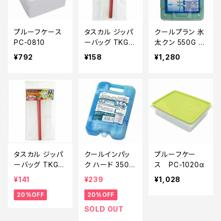
プルーフケース
タスカル ジッパ
クールプラン 氷
PC-0810
ーバッグ TKG01
太クン 550G ハ
S
ード-13ｃ
¥792
¥158
¥1,280
タスカル ジッパ
クールインパッ
プルーフケー
ーバッグ TKG01
ク ハード 350
ス PC-1020α
M【特価装備】【2
【特価装備】【2
¥141
¥239
¥1,028
0】
0】
20%OFF
20%OFF
SOLD OUT