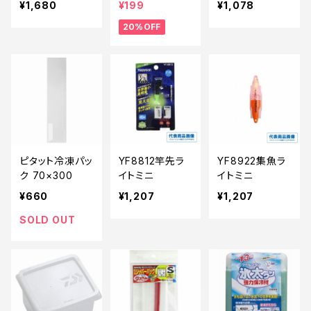
¥1,680
¥199
¥1,078
0】
20%OFF
ピタット冷凍パッ
YF8812竿先ラ
YF8922集魚ラ
ク 70×300
イトミニ
イトミニ
¥660
¥1,207
¥1,207
SOLD OUT