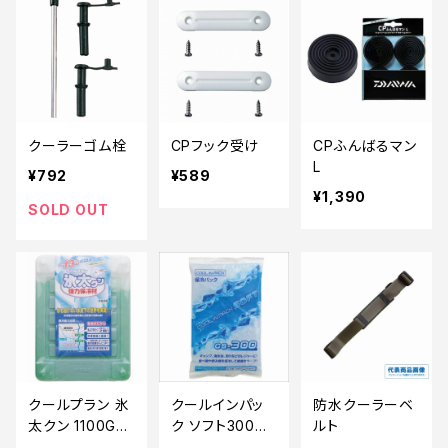
クーラーゴム栓
CPフック受け
CPふんばるマン
L
¥792
¥589
¥1,390
SOLD OUT
クールプラン 氷
クールインパッ
防水クーラーベ
太クン 1100Gハ
ク ソフト300
ルト
ード -13ｃ
【特価装備】【2