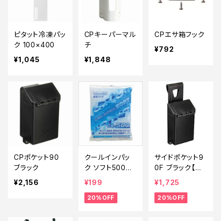
ピタット冷凍パッ
CPキーパーマル
CPエサ箱フック
ク 100×400
チ
¥792
¥1,045
¥1,848
CPポケット90
クールインパッ
サイドポケット9
ブラック
ク ソフト500
0F ブラック【特
【特価装備】【2
価装備】【20】
¥2,156
¥199
¥1,725
0】
20%OFF
20%OFF