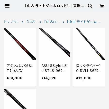
【中古 ライトゲームロッド】 | 東海つ
り具 公式オンラインストア
トップペー
【中古
【中古ロッ
【中古 ライトゲームロ
ジ
品】
ド】
ッド】
アジメバルX68L
ABU SStyle LS
ロックライバー1
T【中古品】
J STLS-962M
G RVL1-S632U
40-KR【中古品】
L【中古品】
¥10,800
¥14,520
¥12,800