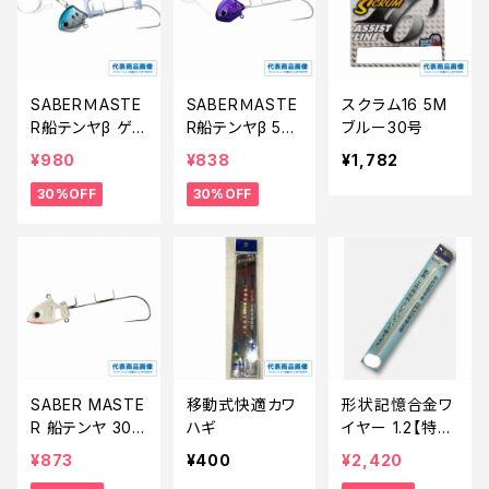
SABERＭASTE
SABERＭASTE
スクラム16 5M
R船テンヤβ ゲ
R船テンヤβ 50
ブルー30号
キハヤ 50号PN
号PN−WS1U
¥980
¥838
¥1,782
−VS1U【特価仕
【特価仕掛】【3
30%OFF
30%OFF
掛】【30】
0】
SABER MASTE
移動式快適カワ
形状記憶合金ワ
R 船テンヤ 30
ハギ
イヤー 1.2【特価
号PN-TN1V グ
仕掛】【20】
¥873
¥400
¥2,420
ロー【特価仕掛】