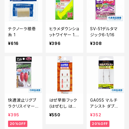
テクノーラ根巻
ヒラメダウンショ
SV-51デルタマ
糸 1
ットワイヤー 1.6
ジック6-1/16
インチ
¥616
¥396
¥308
快適波止リグブ
はぜ早掛フック
GA055 マルチ
ラクリスイマーS
(はぜむし はぜ
アシスト ダブル
S
玉対応)
サポーター【特
¥395
¥550
¥352
価仕掛】【20】
20%OFF
20%OFF