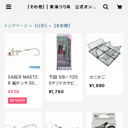
【その他】 | 東海つり具 公式オンライ
ンストア
トップページ
【仕掛】
【その他】
SABER MASTE
下田 SIBー1125
カニかご
R 船テンヤ 50
Sヤリイカサビキ
¥1,980
号PN-TS1V グ
ビードロ浮スッ
¥838
¥1,760
ロー【特価仕掛】
テ
30%OFF
【30】