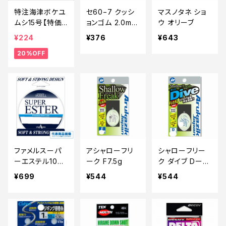
特注海津ボケユ
セ60−7 クッシ
マスノタネ ショ
ムシ15号【特価
ョンゴム 2.0mm
ウ オリーブ
仕掛】【20】
×20ｃm
¥224
¥376
¥643
20%OFF
ファメルスーパ
アシャローフリ
シャローフリー
ーエステル100
ーク F7.5g
ク ダイブ Dー8.
m 透明 0.25号
1GホワイトG
¥699
¥544
¥544