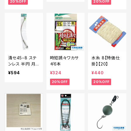
20%OFF
20%OFF
【20】
清セ45−8 ステ
時短誘々ワカサ
水糸 8【特価仕
ンレス 半円 月
ギ6本
掛】【20】
天秤 （パック入）
¥594
¥324
¥440
40ｃm
20%OFF
20%OFF