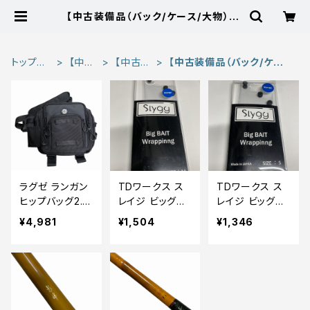
【中古装備品（バック/ケース/大物）】 |
東海つり具 公式オンラインストア
トップペ
【中古
【中古装
【中古装備品（バック/ケー
ージ
品】
備】
ス/大物）】
ラグゼ ランガン
TDワークス ス
TDワークス ス
ヒップバッグ2.0
レイジ ビッグベ
レイジ ビッグベ
【中古品】
イトラッピングス
イトラッピングス
¥4,981
¥1,504
¥1,346
トレージ M【中
トレージ S【中古
古品】
品】