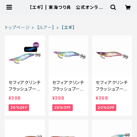
【エギ】 | 東海つり具 公式オンライン
ストア
トップページ
【ルアー】
【エギ】
セフィアクリンチ
セフィアクリンチ
セフィアクリンチ
フラッシュブース
フラッシュブース
フラッシュブース
ト QE-X25T 0
ト 3号 QE−X30
ト 3号 QE-X30
¥398
¥398
¥398
08【特価ルア
T 008【特価ル
T 001【特価ルア
20%OFF
20%OFF
20%OFF
ー】【20】
アー】【20】
ー】【20】