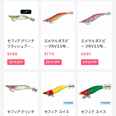
セフィアクリンチ
エメラルダスピ
エメラルダスピ
フラッシュブース
ークRV3.5号
ークRV3.5号マ
ト QE-X25T 0
金-ピンクボーン
ーブル-クリーミ
¥398
¥770
¥991
04【特価ルア
【特価ルアー】【2
ーピンクルス【特
20%OFF
20%OFF
20%OFF
ー】【20】
0】
価ルアー】【20】
セフィアクリンチ
セフィア スイス
セフィア スイス