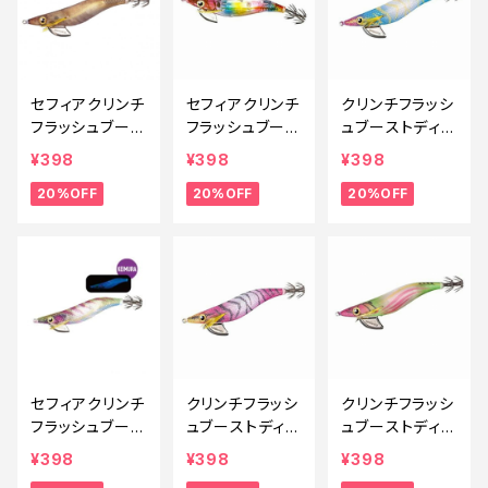
セフィアクリンチ
セフィアクリンチ
クリンチフラッシ
フラッシュブース
フラッシュブース
ュブーストディー
ト3.5号 QE−X3
ト 3号 QE-X30
プ3.5号 QE−D3
¥398
¥398
¥398
5U Fキンアジ 0
T 014【特価ルア
5V ブルーエビK
20%OFF
20%OFF
20%OFF
05【特価ルアー】
ー】【20】
0【特価ルアー】
【20】
【20】
セフィアクリンチ
クリンチフラッシ
クリンチフラッシ
フラッシュブース
ュブーストディー
ュブーストディー
ト QE-X25T 0
プ3.5号 QE−D3
プ3.5号 QE−D3
¥398
¥398
¥398
02【特価ルアー】
5V ピンクエビK
5V ピンクチャー