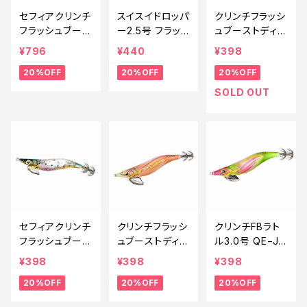
セフィアクリンチ
スイスイドロッパ
クリンチフラッシ
フラッシュブース
ー2.5号 フラッ
ュブーストディー
ト QE-X25T 0
シュブースト QS
プ3.5号 QE−D3
¥796
¥440
¥398
09【特価ルア
−X25U Fケイム
5Vケイムラアボ
20%OFF
20%OFF
20%OFF
ー】【20】
ラアジ【特価ルア
カド0【特価ルア
ー】【20】
ー】【20】
SOLD OUT
セフィアクリンチ
クリンチフラッシ
クリンチFBラト
フラッシュブース
ュブーストディー
ル3.0号 QE−J3
ト 3号 QE−X30
プ3.5号 QE−D3
0V ピンクチャー
¥398
¥398
¥398
T 013【特価ルア
5V オレンジグ
トG012【特価ル
20%OFF
20%OFF
20%OFF
ー】【20】
ロー0【特価ルア
アー】【20】
ー】【20】