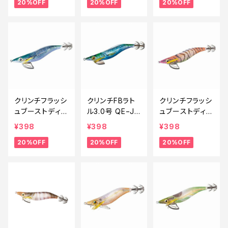
20%OFF
20%OFF
20%OFF
【20】
0【特価ルアー】
トG0【特価ルア
【20】
ー】【20】
クリンチフラッシ
クリンチFBラト
クリンチフラッシ
ュブーストディー
ル3.0号 QE−J3
ュブーストディー
プ3.5号 QE−D3
0V TRケイムラ
プ3.5号 QE−D3
¥398
¥398
¥398
5V Tケイムラサ
サバ009【特価
5V オレンジエビ
20%OFF
20%OFF
20%OFF
バ 0【特価ルア
ルアー】【20】
K0【特価ルア
ー】【20】
ー】【20】