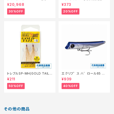
ロッド】【30】
0】
¥20,968
¥373
30%OFF
20%OFF
トレブルSP-MH(GOLD TAIL)
エクリフ゜ス ハ゛ロール65 #0
8【特価仕掛】【50】
10 ク゛ローホ゛ラ【特価ルア
¥211
¥939
ー】【40】
50%OFF
40%OFF
その他の商品