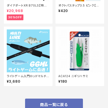
ダイナダートXR B70LS【特価
オクトパスタップ3.5 ピンク【継
ロッド】【30】
続セール_ルアー】
¥20,968
¥420
30%OFF
ライトゲーム入門ロッドマルチル
ACA124 ニギリハサミ
アーアジメバル 66ML マットブ
¥3,680
¥180
ラック
商品一覧に戻る