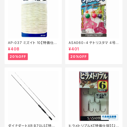
AP-037 ミズイト 10【特価仕
ASA060−4 テトリスタマ 4号
掛】【20】
【特価仕掛】【20】
¥408
¥401
20%OFF
20%OFF
ダイナダートXR B70LS【特価
ヒラメトリプルK【特価仕掛】【2