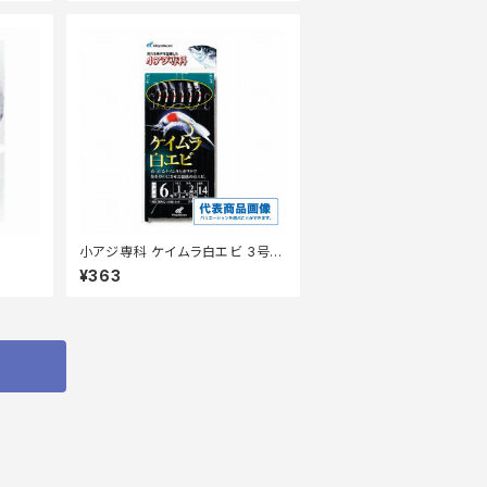
小アジ専科 ケイムラ白エビ 3号 H
S202 【継続セール_仕掛】
¥363