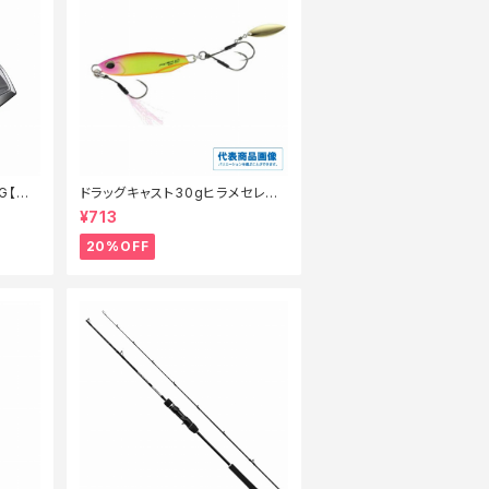
G【特
ドラッグキャスト30gヒラメセレク
ション【特価ルアー】【20】
¥713
20%OFF