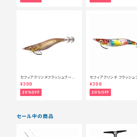
セフィアクリンチフラッシュブースト
セフィアクリンチ フラッシュ
3.5号 QE−X35U Fキンアジ 005
ト 3号 QE-X30T 014【
¥398
¥398
【特価ルアー】【20】
ー】【20】
20%OFF
20%OFF
セール中の商品