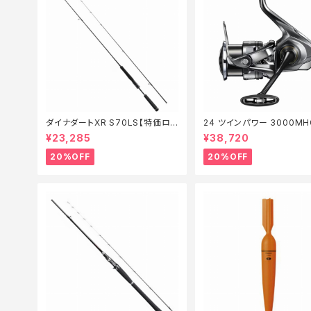
ダイナダートXR S70LS【特価ロッ
24 ツインパワー 3000MH
ド】【20】
価リール】【20】
¥23,285
¥38,720
20%OFF
20%OFF