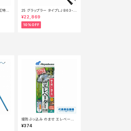
6【特価
25 グラップラー タイプLJ B63-3
【継続セール_ロッド】【10】
¥22,869
10%OFF
堤防ぶっ込み のませ エレベータ
ー仕掛 HD301ー12ー6
¥374