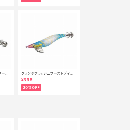
ブース
クリンチフラッシュブーストディー
特価ルア
プ3.5号 QE−D35V ブルーエビK
¥398
0【特価ルアー】【20】
20%OFF