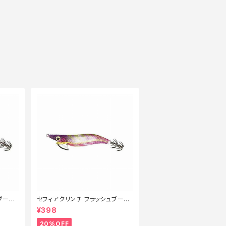
ブース
セフィアクリンチ フラッシュブース
特価ルア
ト 3号 QE-X30T 001【特価ルア
¥398
ー】【20】
20%OFF