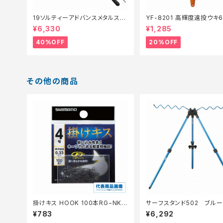
19ソルティーアドバンスメタルスッ
YF-8201 高輝度遠投ウキ
テ B66MLS【特価竿】【40】
仕掛】【20】
¥6,330
¥1,285
40%OFF
20%OFF
その他の商品
掛けキス HOOK 100本RG−NK1
サーフスタンド502 ブルー
N【継続セール_仕掛】
¥783
¥6,292