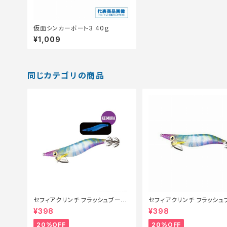
仮面シンカーボート3 40ｇ
¥1,009
同じカテゴリの商品
セフィアクリンチ フラッシュブース
セフィアクリンチ フラッシュ
ト QE-X25T 008【特価ルアー】
ト 3号 QE−X30T 008【
¥398
¥398
【20】
ー】【20】
20%OFF
20%OFF