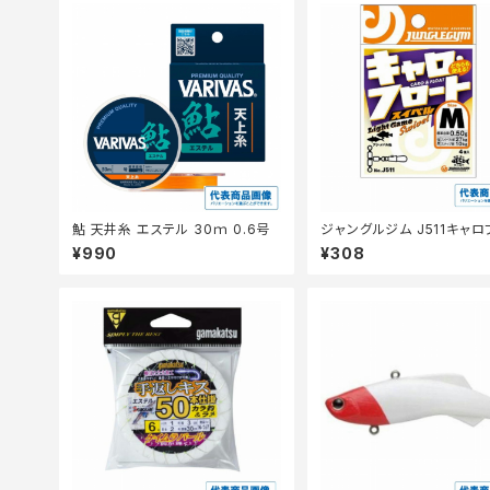
鮎 天井糸 エステル 30ｍ 0.6号
ジャングルジム J511キャ
トスイベル S
¥990
¥308