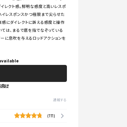
ダイレクト感。鮮明な感度と高いレスポ
ハイレスポンスかつ極限まで尖らせた
直感にダイレクトに訴える感度と操作
いては、まるで底を指でなぞっている
ーに息吹を与えるロッドアクションを
available
方向け
通報する
(111)