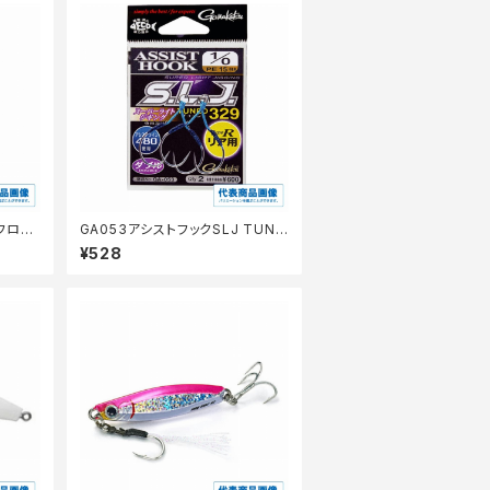
ロフロー
GA053アシストフックSLJ TUNE
D329 TYPE R
¥528