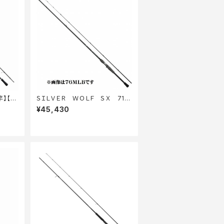
竿】【3
ＳＩＬＶＥＲ ＷＯＬＦ ＳＸ 71Ｌ
ＭＬＢ−Ｓ
¥45,430