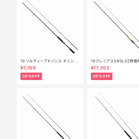
19 ソルティーアドバンス チニング
19ブレニアスS80LS【特価
S 76M【特価ロッド】【30】
0】
¥7,169
¥17,302
30%OFF
30%OFF