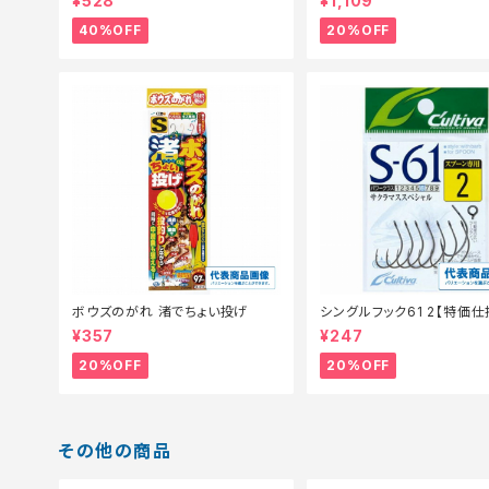
¥528
¥1,109
価餌】【40】
40%OFF
20%OFF
ボウズのがれ 渚でちょい投げ
シングルフック61 2【特価仕
0】
¥357
¥247
20%OFF
20%OFF
その他の商品