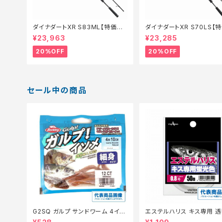
ダイナダートXR S83ML【特価ロ
ダイナダートXR S70LS【
ッド】【20】
ド】【20】
¥23,963
¥23,285
20%OFF
20%OFF
セール中の商品
G2SQ ガルプ サンドワーム 4イン
エステルハリス キス専用 透
チ イソメ細身青イソメ(Camo)【特
m 0.6