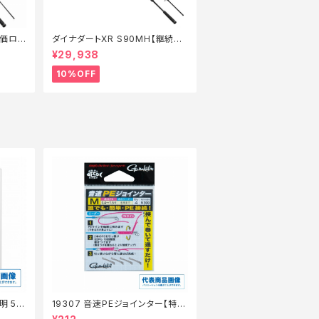
特価ロッ
ダイナダートXR S90MH【継続セ
ール_ロッド】【10】
¥29,938
10%OFF
明 50
19307 音速PEジョインター【特価
仕掛】【20】