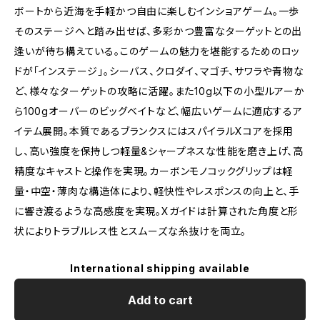
ボートから近海を手軽かつ自由に楽しむインショアゲーム。一歩
そのステージへと踏み出せば、多彩かつ豊富なターゲットとの出
逢いが待ち構えている。このゲームの魅力を堪能するためのロッ
ドが「インステージ」。シーバス、クロダイ、マゴチ、サワラや青物な
ど、様々なターゲットの攻略に活躍。また10g以下の小型ルアーか
ら100gオーバーのビッグベイトなど、幅広いゲームに適応するア
イテム展開。本質であるブランクスにはスパイラルXコアを採用
し、高い強度を保持しつ軽量&シャープネスな性能を磨き上げ、高
精度なキャストと操作を実現。カーボンモノコックグリップは軽
量・中空・薄肉な構造体により、軽快性やレスポンスの向上と、手
に響き渡るような高感度を実現。Xガイドは計算された角度と形
状によりトラブルレス性とスムーズな糸抜けを両立。
International shipping available
Add to cart