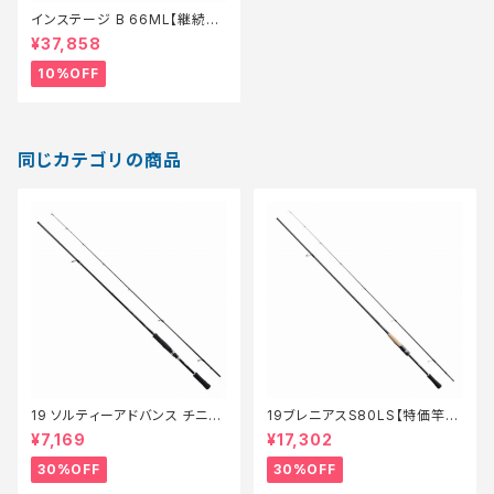
インステージ B 66ML【継続セ
ール_ロッド】【10】
¥37,858
10%OFF
同じカテゴリの商品
19 ソルティーアドバンス チニン
19ブレニアスS80LS【特価竿】
グS 76M【特価ロッド】【30】
【30】
¥7,169
¥17,302
30%OFF
30%OFF