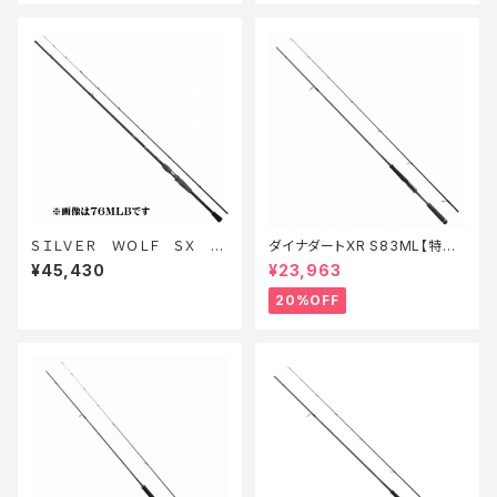
ＳＩＬＶＥＲ ＷＯＬＦ ＳＸ 71
ダイナダートXR S83ML【特価
ＬＭＬＢ−Ｓ
ロッド】【20】
¥45,430
¥23,963
20%OFF