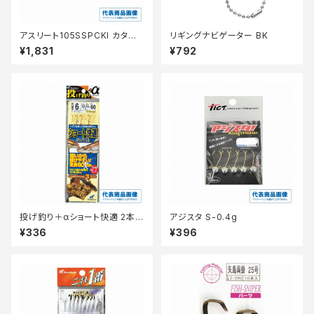
アスリート105SSPCKI カタク
リギングナビゲーター BK
チ
¥1,831
¥792
投げ釣り＋αショート快適 2本鈎
アジスタ S-0.4g
3セット NT532−6−1.5
¥336
¥396