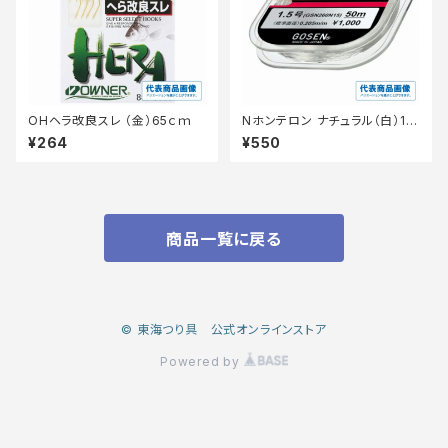
OHヘラ改良スレ （金）65ｃｍ
Nホンテロン ナチュラル（白）1.2
【継続セール_仕掛】
¥264
¥550
商品一覧に戻る
© 東海つり具 公式オンラインストア
Powered by