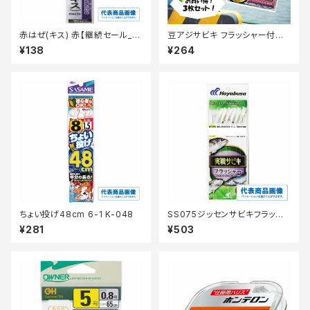
赤はぜ(キス) 赤【継続セール_仕
豆アジサビキ フラッシャー付き
掛】
ショート 3枚入り 1-0.6-0.8【T
¥138
¥264
オリ】【継続セール_仕掛】
ちょい投げ48cm 6-1 K-048
SS075ジッセンサビキフラッシ
ャー6ポン13-4-6
¥281
¥503