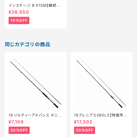
インステージ B 610M【継続セ
ール_ロッド】【10】
¥38,650
10%OFF
同じカテゴリの商品
19 ソルティーアドバンス チニン
19ブレニアスS80LS【特価竿】
グS 76M【特価ロッド】【30】
【30】
¥7,169
¥17,302
30%OFF
30%OFF