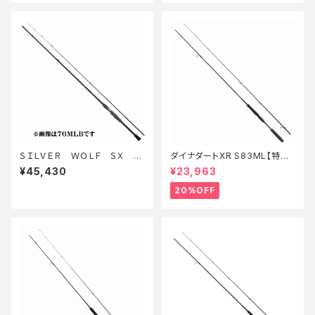
ＳＩＬＶＥＲ ＷＯＬＦ ＳＸ 71
ダイナダートXR S83ML【特価
ＬＭＬＢ−Ｓ
ロッド】【20】
¥45,430
¥23,963
20%OFF