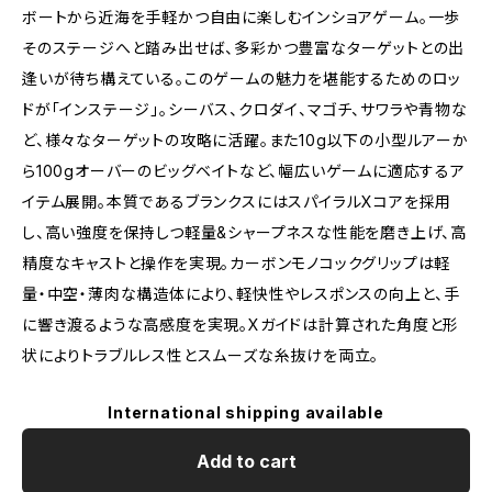
ボートから近海を手軽かつ自由に楽しむインショアゲーム。一歩
そのステージへと踏み出せば、多彩かつ豊富なターゲットとの出
逢いが待ち構えている。このゲームの魅力を堪能するためのロッ
ドが「インステージ」。シーバス、クロダイ、マゴチ、サワラや青物な
ど、様々なターゲットの攻略に活躍。また10g以下の小型ルアーか
ら100gオーバーのビッグベイトなど、幅広いゲームに適応するア
イテム展開。本質であるブランクスにはスパイラルXコアを採用
し、高い強度を保持しつ軽量&シャープネスな性能を磨き上げ、高
精度なキャストと操作を実現。カーボンモノコックグリップは軽
量・中空・薄肉な構造体により、軽快性やレスポンスの向上と、手
に響き渡るような高感度を実現。Xガイドは計算された角度と形
状によりトラブルレス性とスムーズな糸抜けを両立。
International shipping available
Add to cart