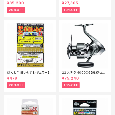
価ロッド】【20】
ール_ロッド】【10】
¥35,200
¥27,305
20%OFF
10%OFF
ほんと手間いらず レギュラー【特
22 ステラ 4000XG【継続セー
価仕掛】【20】
ル_リール】【10】
¥479
¥75,240
20%OFF
10%OFF