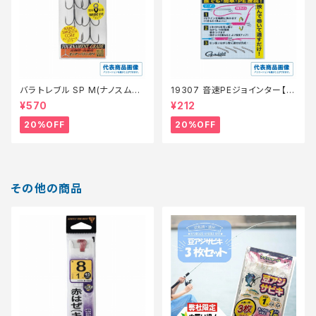
バラ トレブル SP M(ナノスムー
19307 音速PEジョインター【特
スコート)【特価仕掛】【20】
価仕掛】【20】
¥570
¥212
20%OFF
20%OFF
その他の商品