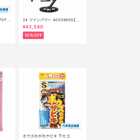
70Ｆ
24 ツインパワー 4000MHG【継
】【1
続セール_リール】【10】
¥43,560
10%OFF
ボウズのがれサビキ 下カゴ