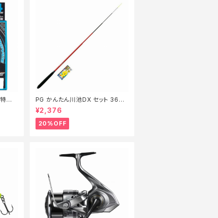
m【特価
PG かんたん川池DX セット 360
【特価セット】【20】
¥2,376
20%OFF