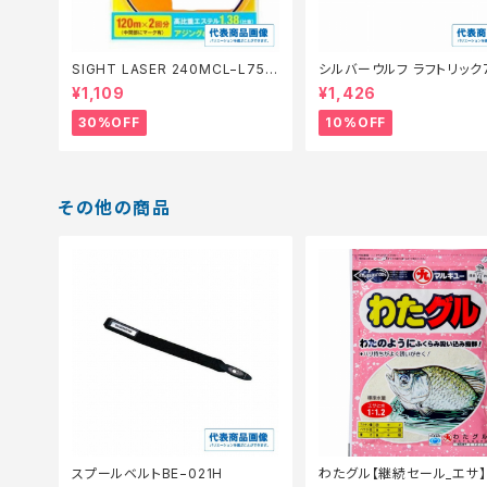
SIGHT LASER 240MCL−L75Q
シルバーウルフ ラフトリック
橙 0.2【特価仕掛】【30】
【スタッフ永徳浜名湖セレクト
¥1,109
¥1,426
0】
30%OFF
10%OFF
その他の商品
スプールベルトBE−021H
わたグル【継続セール_エサ】