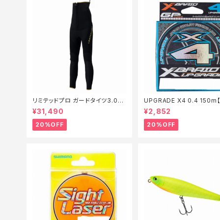
リミテッドプロ ガードタイツ3.0FI
UPGRADE X4 0.4 150
−540X 黒 LB【特価装備】【20】
仕掛】【20】
¥31,490
¥2,852
20%OFF
20%OFF