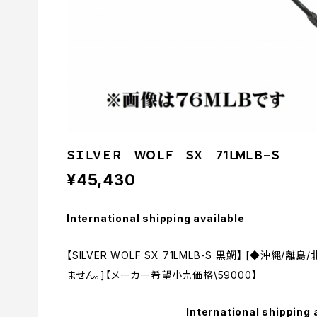
ＳＩＬＶＥＲ ＷＯＬＦ ＳＸ 71ＬＭＬＢ−Ｓ
¥45,430
International shipping available
【SILVER WOLF SX 71LMLB-S 黒鯛】 [◆沖
ません。]【メーカー希望小売価格\59000】
International shipping 