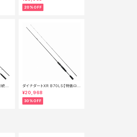
20%OFF
継続セ
ダイナダートXR B70LS【特価ロッ
ド】【30】
¥20,968
30%OFF