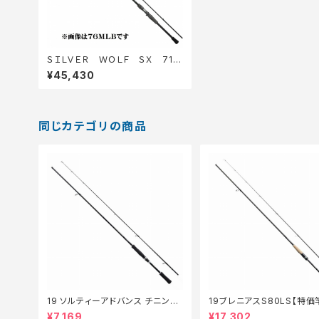
ＳＩＬＶＥＲ ＷＯＬＦ ＳＸ 71Ｌ
ＭＬＢ−Ｓ
¥45,430
同じカテゴリの商品
19 ソルティーアドバンス チニング
19ブレニアスS80LS【特価
S 76M【特価ロッド】【30】
0】
¥7,169
¥17,302