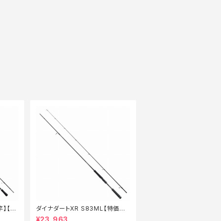
竿】【3
ダイナダートXR S83ML【特価ロ
ッド】【20】
¥23,963