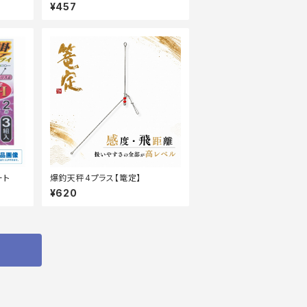
¥457
ート
爆釣天秤4プラス【篭定】
¥620