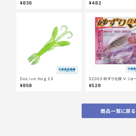
¥836
¥482
DｏLｉｖｅ Hｏｇ 2.5
SZ003 砂ずり仕掛 V ショ
¥858
¥528
商品一覧に戻る