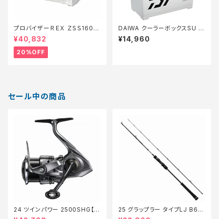
プロバイザーＲＥＸ ＺＳＳ1600
DAIWA クーラーボックスSU 7
ゴールド【特価装備】【20】
00
¥40,832
¥14,960
20%OFF
セール中の商品
24 ツインパワー 2500SHG【継
25 グラップラー タイプLJ B63-
続セール_リール】【10】
3【継続セール_ロッド】【10】