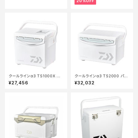
20%OFF
クールラインα3 TS1000X パ
クールラインα3 TS2000 パー
ール
ル
¥27,456
¥32,032