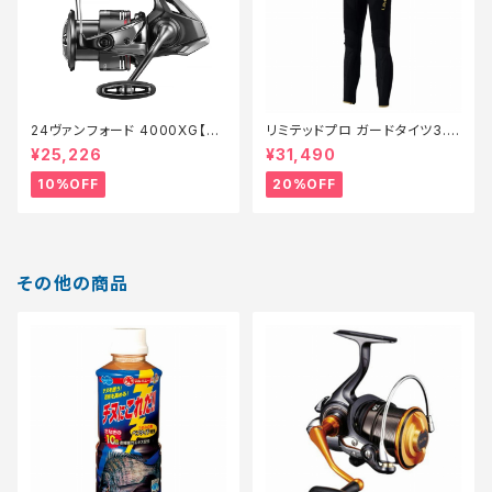
24ヴァンフォード 4000XG【継
リミテッドプロ ガードタイツ3.0
続セール_リール】【10】
FI−540X 黒 LB【特価装備】【2
¥25,226
¥31,490
0】
10%OFF
20%OFF
その他の商品