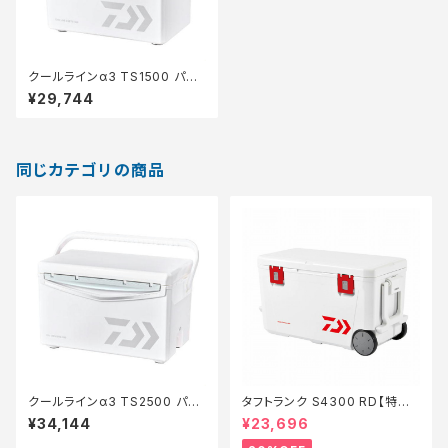
クールラインα3 TS1500 パー
ル
¥29,744
同じカテゴリの商品
クールラインα3 TS2500 パー
タフトランク S4300 RD【特価
ル
装備】【20】
¥34,144
¥23,696