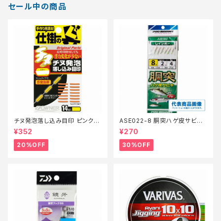
セール中の商品
チヌ発泡落し込み目印 ピンク
ASE022-8 胴突ハゲ皮サビキ
【特価仕掛】【20】
8【特価仕掛】【30】
¥352
¥270
20%OFF
30%OFF