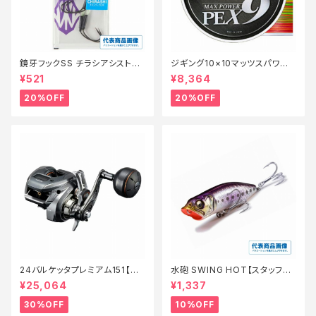
鏡牙フックSS チラシアシスト
ジギング10×10マッツスパワーP
【特価仕掛】【20】
PEX9 300m 2号【特価仕掛】
¥521
¥8,364
【20】
20%OFF
20%OFF
24バルケッタプレミアム151【特
水砲 SWING HOT【スタッフ永
価リール】【30】
徳夏のチニングオススメルアー】
¥25,064
¥1,337
30%OFF
10%OFF