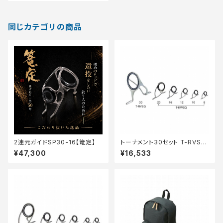
同じカテゴリの商品
2連元ガイドSP30-16【篭定】
トーナメント30セット T-RVSG
306
¥47,300
¥16,533