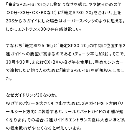
「篭定SP25-16」では少し物足りなさを感じ、やや軟らかめの竿
（30号・33号・CX・BXなど）に「篭定SP30-20」を合わせ、上を
20Sからのガイドにした場合はオーバースペックのように思える。
しかしエントランス30の存在感は欲しい。
すなわち「篭定SP25-16」と「篭定SP30-20」の中間に位置する2
連ガイドへの要望が高まるのである（チョーク率も加味）。そこで、
30号や33号、またはCX・BXの投げ竿を使用し、重めのシンカー
で遠投したい釣り人のために「篭定SP30-16」を新規投入しまし
た。
なぜガイドリング30なのか。
投げ竿のパワーを大きく引き出すために、2連ガイドを下方向（リ
ールシート方向）に装着すると、リールとバットガイドの距離が短
くなります。その場合、2連ガイドのエントランス径は大きいほど糸
の収束抵抗が少なくなると考えています。