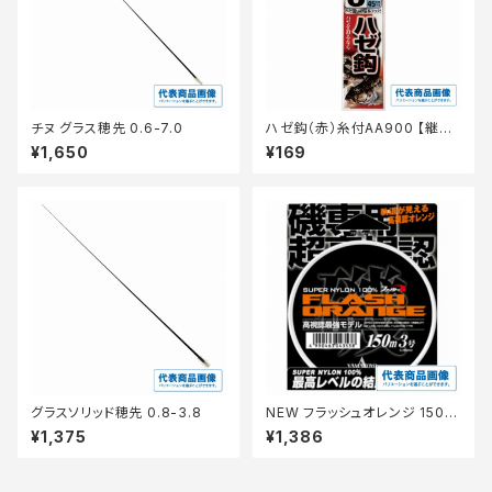
チヌ グラス穂先 0.6-7.0
ハゼ鈎（赤）糸付AA900 【継続
セール_仕掛】
¥1,650
¥169
グラスソリッド穂先 0.8-3.8
NEW フラッシュオレンジ 150m
オレンジ 2号
¥1,375
¥1,386