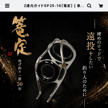
2連元ガイドSP25-16【篭定】 | 東海
つり具 公式オンラインストア