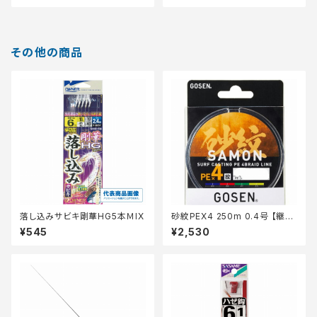
その他の商品
落し込みサビキ剛華HG5本ＭIX
砂紋PEX4 250m 0.4号 【継続
セール_仕掛】
¥545
¥2,530