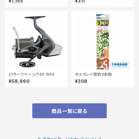
¥1,155
¥311
21サーフベーシア45 15PE
キスカレイ投釣3本鈎
¥58,960
¥308
商品一覧に戻る