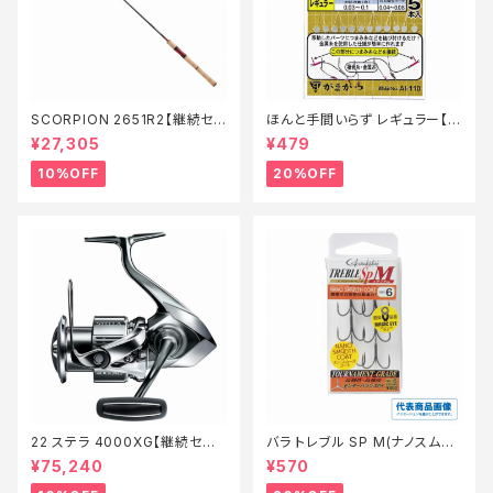
SCORPION 2651R2【継続セ
ほんと手間いらず レギュラー【特
ール_ロッド】【10】
価仕掛】【20】
¥27,305
¥479
10%OFF
20%OFF
22 ステラ 4000XG【継続セー
バラ トレブル SP M(ナノスムー
ル_リール】【10】
スコート)【特価仕掛】【20】
¥75,240
¥570