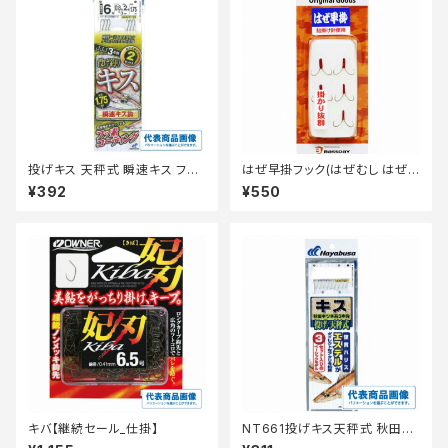
投げキス 天秤式 瞬速キス フッ
はぜ早掛フック(はぜむし はぜ
素コート3×2 NT673−6−0.8
玉対応)
¥392
¥550
キバ【継続セール_仕掛】
NT661投げキス天秤式 秋田キ
ツネ茶3本6-1