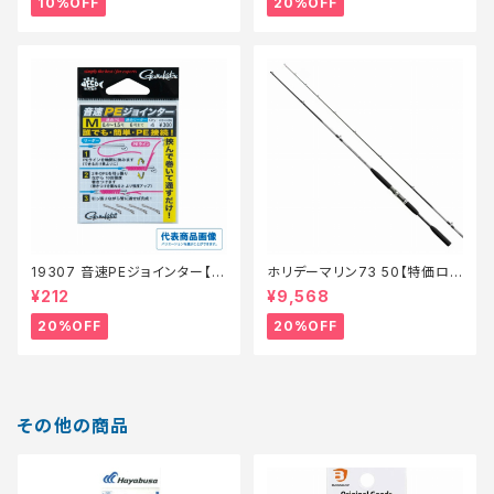
10%OFF
20%OFF
19307 音速PEジョインター【特
ホリデーマリン73 50【特価ロッ
価仕掛】【20】
ド】【20】
¥212
¥9,568
20%OFF
20%OFF
その他の商品