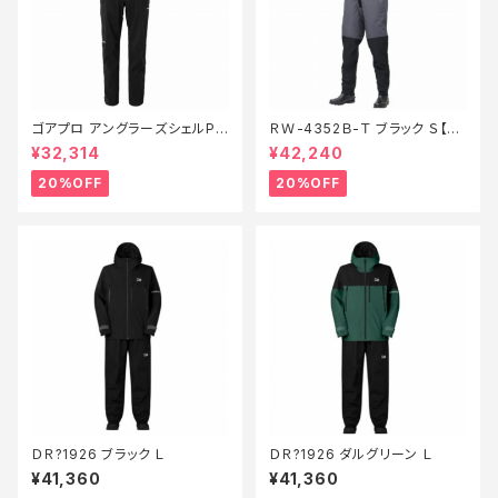
ゴアプロ アングラーズシェルPT
ＲＷ-4352Ｂ-Ｔ ブラック Ｓ【特
RA−002V 黒 XL【特価装備】【2
価装備】【20】
¥32,314
¥42,240
0】
20%OFF
20%OFF
ＤＲ?1926 ブラック Ｌ
ＤＲ?1926 ダルグリーン Ｌ
¥41,360
¥41,360