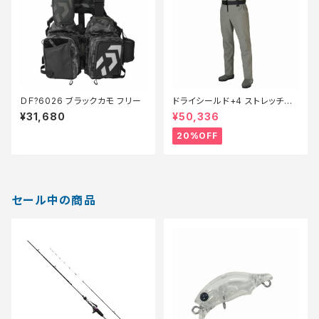
ＤＦ?6026 ブラックカモ フリー
ドライシールド+4 ストレッチウ
ェーダー カットピンフェルトFF
¥31,680
¥50,336
−001V グレベジュ S【特価装
備】【20】
20%OFF
セール中の商品