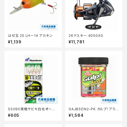
はぜ玉 25 LHー14 アカキン
26ナスキー 4000XG
¥1,139
¥11,781
SS090実戦サビキ白毛オーロ
GAJBSDN2-PK ガルプ！アライ
ラ10号
ブ ベビーサーディン 2インチピ
¥605
¥1,584
ンク