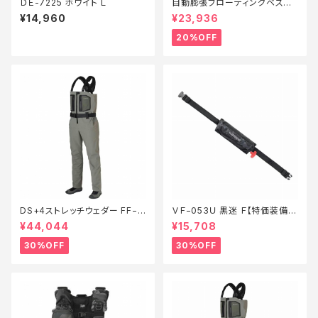
ＤＥ-7225 ホワイト Ｌ
自動膨張フローティングベスト
DF-2724JM ブラック フリー
¥14,960
¥23,936
【特価装備】【20】
20%OFF
DS+4ストレッチウェダー FF−0
ＶＦ−053Ｕ 黒迷 Ｆ【特価装備】
00V 灰 ML【特価装備】【30】
【30】
¥44,044
¥15,708
30%OFF
30%OFF