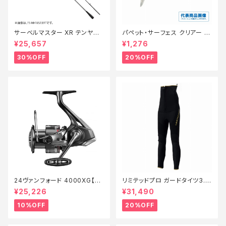
サーベルマスター XR テンヤ
パペット・サーフェス クリアー 0
73MH 185R【特価ロッド】【30】
1【特価ルアー】【20】
¥25,657
¥1,276
30%OFF
20%OFF
24ヴァンフォード 4000XG【継
リミテッドプロ ガードタイツ3.0
続セール_リール】【10】
FI−540X 黒 LB【特価装備】【2
¥25,226
¥31,490
0】
10%OFF
20%OFF