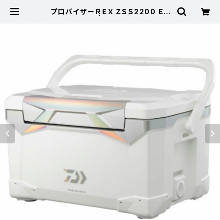
プロバイザーＲＥＸ ＺＳＳ2200 ＥＸ
ホロシルバー | 東海つり具 公式オ
ンラインストア