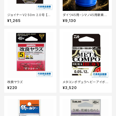
ジョイナーV2 50m 2.0号 【継
ダイワ45用・シマノ45用新素材
続セール_仕掛】
細糸スプール 篭定
¥1,265
¥9,130
改良ヤラズ
メタコンポデュラヘビーアイボリ
ー12m 0.05
¥220
¥3,520