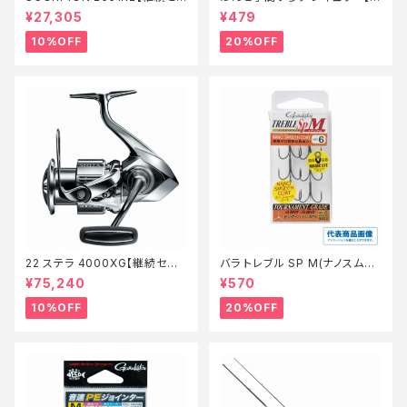
ール_ロッド】【10】
価仕掛】【20】
¥27,305
¥479
10%OFF
20%OFF
22 ステラ 4000XG【継続セー
バラ トレブル SP M(ナノスムー
ル_リール】【10】
スコート)【特価仕掛】【20】
¥75,240
¥570
10%OFF
20%OFF