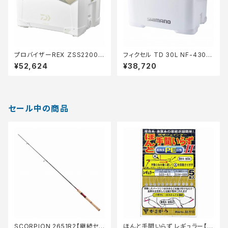
プロバイザーREX ＺSS2200
フィクセル TD 30L NF-430Z
ゴールド
Pホワイト
¥52,624
¥38,720
セール中の商品
SCORPION 2651R2【継続セ
ほんと手間いらず レギュラー【特