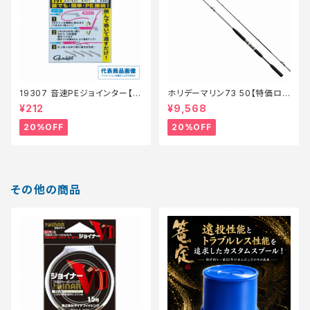
19307 音速PEジョインター【特
ホリデーマリン73 50【特価ロッ
価仕掛】【20】
ド】【20】
¥212
¥9,568
20%OFF
20%OFF
その他の商品