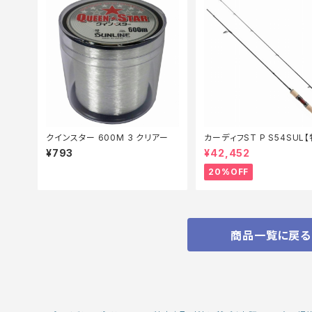
クインスター 600M 3 クリアー
カーディフST P S54SUL
ッド】【20】
¥793
¥42,452
20%OFF
商品一覧に戻る