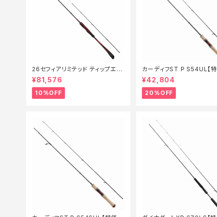
26セフィアリミテッド ティップエギ
カーディフST P S54UL【
ング S63ML+S【継続セール_ロッ
ド】【20】
¥81,576
¥42,804
ド】【10】
10%OFF
20%OFF