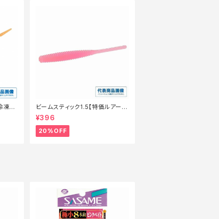
冷凍ミ
ビームスティック1.5【特価ルアー】
【20】
¥396
20%OFF