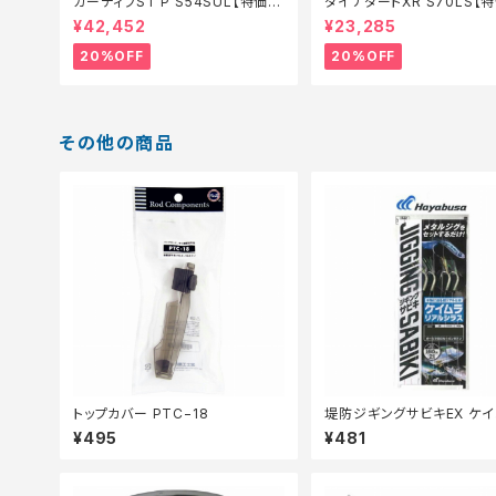
カーディフST P S54SUL【特価ロ
ダイナダートXR S70LS【
ッド】【20】
ド】【20】
¥42,452
¥23,285
20%OFF
20%OFF
その他の商品
トップカバー PTC−18
堤防ジギングサビキEX ケイ
アルシラス2本FS702ーS
¥495
¥481