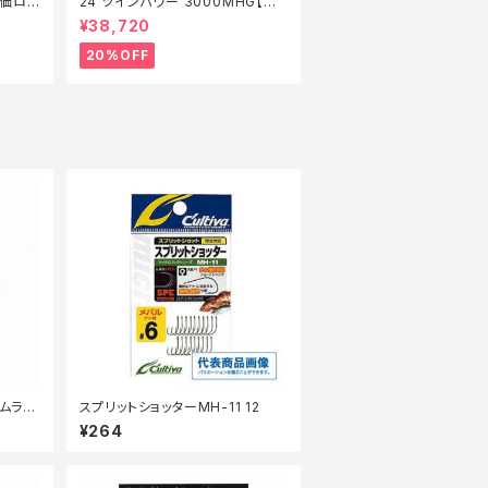
特価ロッ
24 ツインパワー 3000MHG【特
価リール】【20】
¥38,720
20%OFF
ムラリ
スプリットショッターMH-11 12
¥264