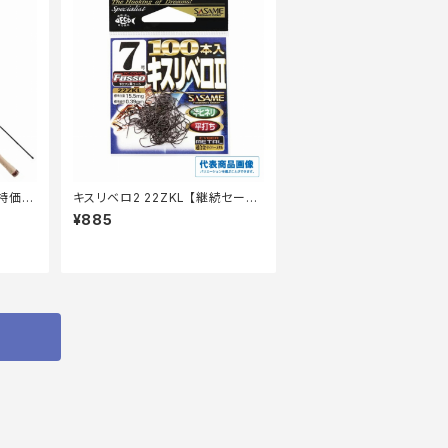
【特価ロ
キスリベロ2 22ZKL 【継続セール_
仕掛】
¥885