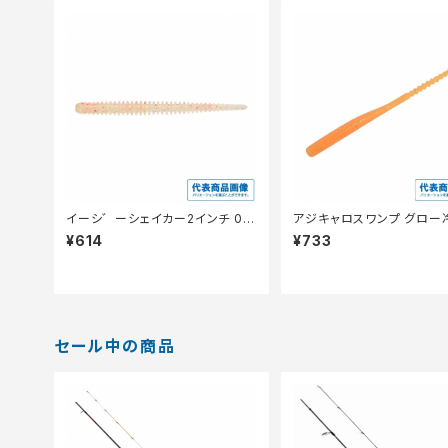
イーシ゛ーシェイカー2インチ 02
アジキャロスワンプ グロー
6 クリアーシャートリュースク゛ロ
カン
¥614
¥733
ー
セール中の商品