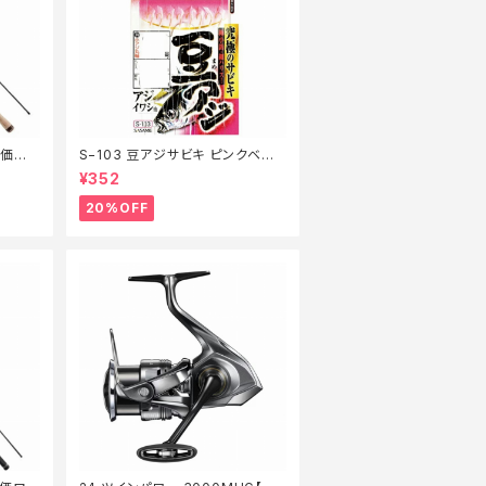
特価ロッ
S−103 豆アジサビキ ピンクベイト
1【特価仕掛】【20】
¥352
20%OFF