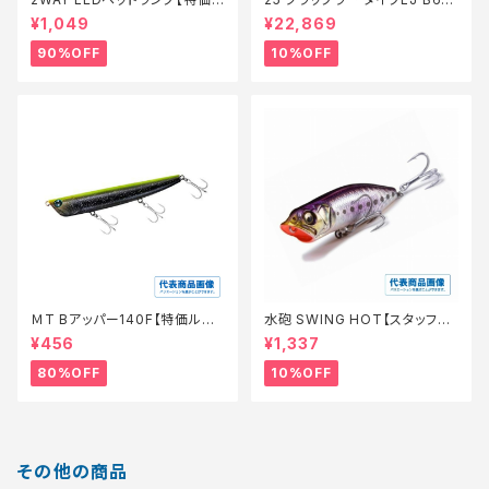
装備】【90】
3【継続セール_ロッド】【10】
¥1,049
¥22,869
90%OFF
10%OFF
ＭT Bアッパー140F【特価ルア
水砲 SWING HOT【スタッフ永
ー】【80】
徳夏のチニングオススメルアー】
¥456
¥1,337
80%OFF
10%OFF
その他の商品