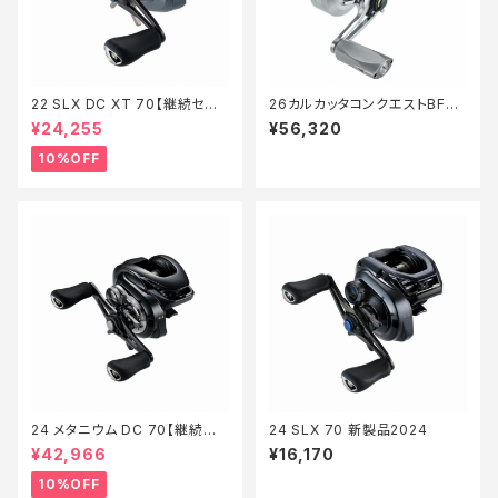
22 SLX DC XT 70【継続セー
26カルカッタコンクエストBFS
ル_リール】【10】
LTD XG L
¥24,255
¥56,320
10%OFF
24 メタニウム DC 70【継続セ
24 SLX 70 新製品2024
ール_リール】【10】
¥42,966
¥16,170
10%OFF