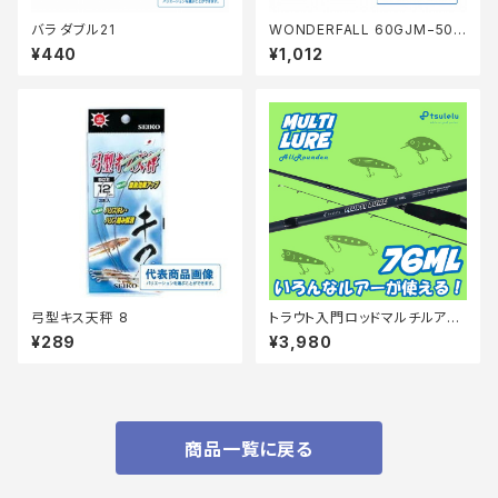
バラ ダブル21
WONDERFALL 60GJM−506
Q 001
¥440
¥1,012
弓型キス天秤 8
トラウト入門ロッドマルチルアー
76MLマットブルー
¥289
¥3,980
商品一覧に戻る