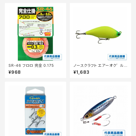
SR-46 フロロ 完全 0.175
ノースクラフト エアーオク゛ル7
0SLM GCH コ゛ールト゛チャ
¥968
¥1,683
ート