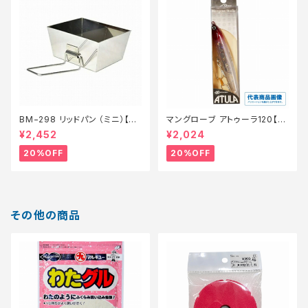
BM−298 リッドパン （ミニ）【特
マングローブ アトゥーラ120【特
価装備】【20】
価ルアー】【20】
¥2,452
¥2,024
20%OFF
20%OFF
その他の商品