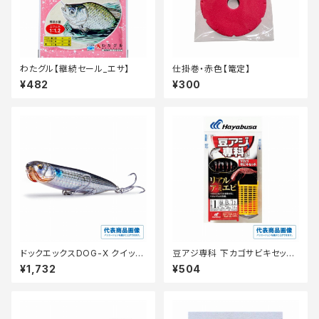
わたグル【継続セール_エサ】
仕掛巻・赤色【篭定】
¥482
¥300
ドックエックスDOG-X クイック
豆アジ専科 下カゴサビキセット
ウォーカー SW
リアルアミエビ HA212ー0.5ー
¥1,732
¥504
0.6