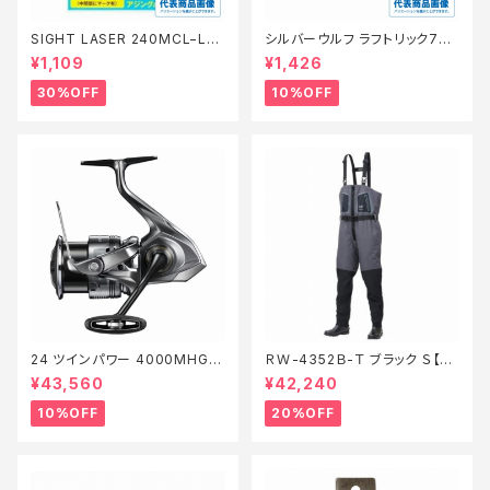
SIGHT LASER 240MCL−L75
シルバーウルフ ラフトリック70Ｆ
Q 橙 0.2【特価仕掛】【30】
【スタッフ永徳浜名湖セレクト】
¥1,109
¥1,426
【10】
30%OFF
10%OFF
24 ツインパワー 4000MHG
ＲＷ-4352Ｂ-Ｔ ブラック Ｓ【特
【継続セール_リール】【10】
価装備】【20】
¥43,560
¥42,240
10%OFF
20%OFF