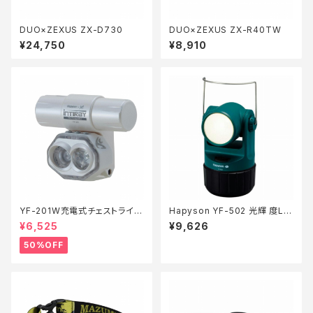
DUO×ZEXUS ZX-D730
DUO×ZEXUS ZX-R40TW
¥24,750
¥8,910
YF-201W充電式チェストライト
Hapyson YF-502 光輝 度LE
ホワイト【特価装備】【50】
D投光集魚灯
¥6,525
¥9,626
50%OFF