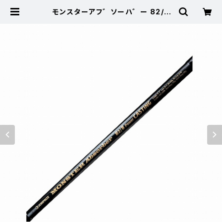
モンスターアフ゛ソーハ゛ー 82/8
ハ゜ワーキャスティンク゛【特価竿】
【20】 | 東海つり具 公式オンライン
ストア