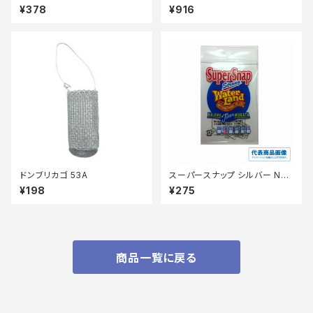
o10
号 S シルバー【継続セール_仕
¥378
¥916
掛】
ドンブリカゴ 53A
スーパースナップ シルバー NO
0
¥198
¥275
商品一覧に戻る