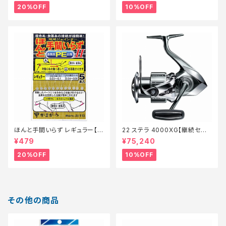
20%OFF
10%OFF
ほんと手間いらず レギュラー【特
22 ステラ 4000XG【継続セー
価仕掛】【20】
ル_リール】【10】
¥479
¥75,240
20%OFF
10%OFF
その他の商品