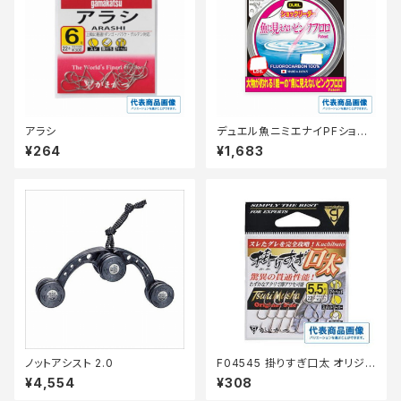
アラシ
デュエル魚ニミエナイPFショッ
クリーダー50m12LbステルスP
¥264
¥1,683
ノットアシスト 2.0
F04545 掛りすぎ口太 オリジナ
ル(茶) 4.5号
¥4,554
¥308