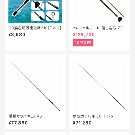
CB浜名湖万能並継210【Tオリ】
24 チェルマーレ 落し込み 73H
235【継続セール_ロッド】【10】
¥3,980
¥126,720
10%OFF
極鋭カワハギEX VS
瞬鋭カワハギ EX H 175
¥77,880
¥71,280