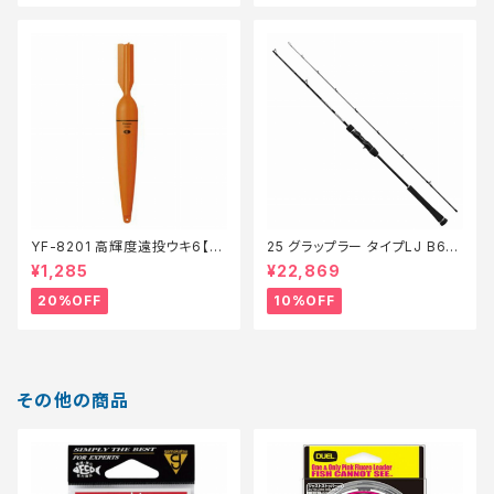
YF-8201 高輝度遠投ウキ6【特
25 グラップラー タイプLJ B63-
価仕掛】【20】
3【継続セール_ロッド】【10】
¥1,285
¥22,869
20%OFF
10%OFF
その他の商品