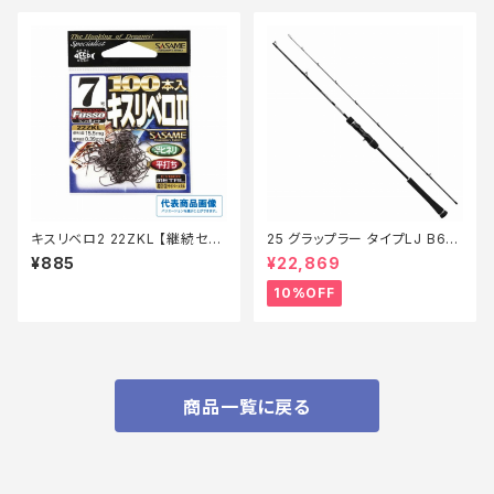
キスリベロ2 22ZKL 【継続セー
25 グラップラー タイプLJ B63-
ル_仕掛】
3【継続セール_ロッド】【10】
¥885
¥22,869
10%OFF
商品一覧に戻る