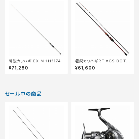
瞬鋭カワハギ ＥＸ ＭＨＨ?174
極鋭カワハギＲＴ ＡＧＳ ＢＯＴＴ
ＯＭ?2
¥71,280
¥61,600
セール中の商品