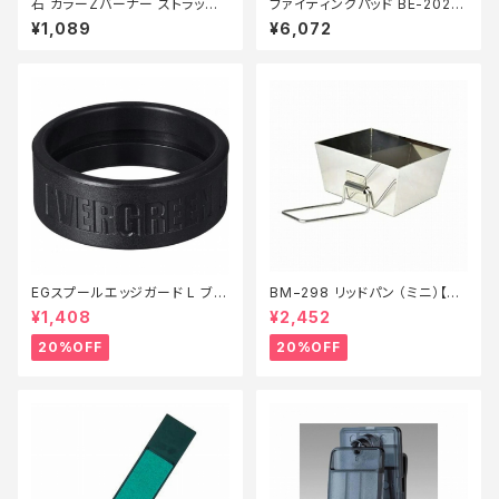
石 カラーZバーナー ストラップ
ファイティングパッド BE-202X
付 カラーランダム
黒
¥1,089
¥6,072
EGスプールエッジガード L ブラ
BM−298 リッドパン （ミニ）【特
ック【特価装備】【20】
価装備】【20】
¥1,408
¥2,452
20%OFF
20%OFF