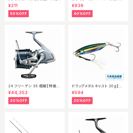
8【特価仕掛】【50】
10 ク゛ローホ゛ラ【特価ルア
¥211
¥939
ー】【40】
50%OFF
40%OFF
24 フリーゲン 35 極細【特価リ
ドラッグメタルキャスト 20ｇ【特
ール】【20】
価ルアー】【20】
¥44,352
¥594
20%OFF
20%OFF