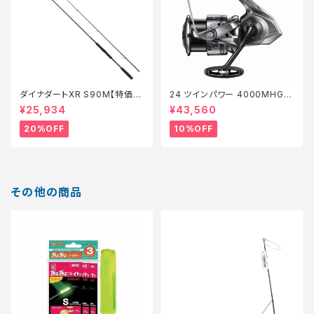
ダイナダートXR S90M【特価ロ
24 ツインパワー 4000MHG
ッド】【20】
【継続セール_リール】【10】
¥25,934
¥43,560
20%OFF
10%OFF
その他の商品