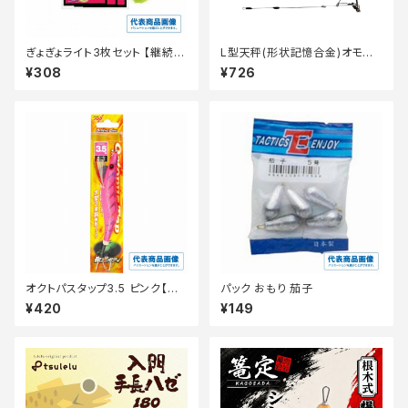
ぎょぎょライト3枚セット 【継続セ
L型天秤(形状記憶合金)オモリ
ール_装備】
無し
¥308
¥726
オクトパスタップ3.5 ピンク【継
パック おもり 茄子
続セール_ルアー】
¥420
¥149