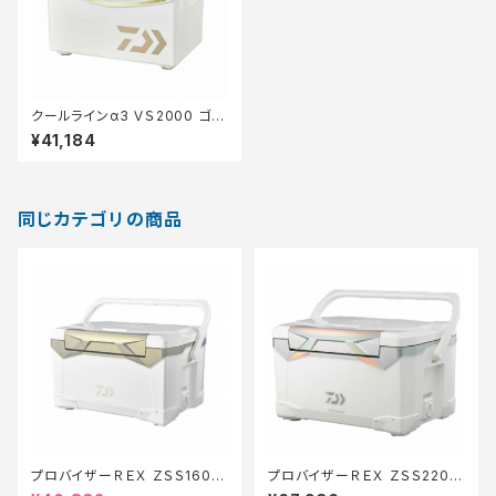
クールラインα3 ＶＳ2000 ゴー
ルド
¥41,184
同じカテゴリの商品
プロバイザーＲＥＸ ＺＳＳ1600
プロバイザーＲＥＸ ＺＳＳ2200
ゴールド【特価装備】【20】
ＥＸ ホロシルバー