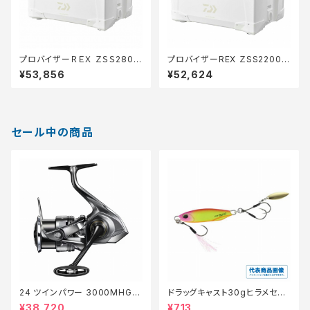
プロバイザーＲＥＸ ＺＳＳ2800
プロバイザーREX ＺSS2200
ゴールド
ゴールド
¥53,856
¥52,624
セール中の商品
24 ツインパワー 3000MHG
ドラッグキャスト30gヒラメセレ
【特価リール】【20】
クション【特価ルアー】【20】
¥38,720
¥713