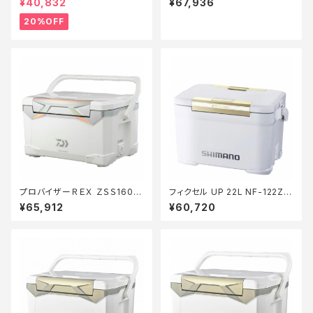
¥40,832
¥67,936
20%OFF
プロバイザーＲＥＸ ＺＳＳ1600
フィクセル UP 22L NF-122Z P
ＥＸ ホロシルバー
ホワイト
¥65,912
¥60,720