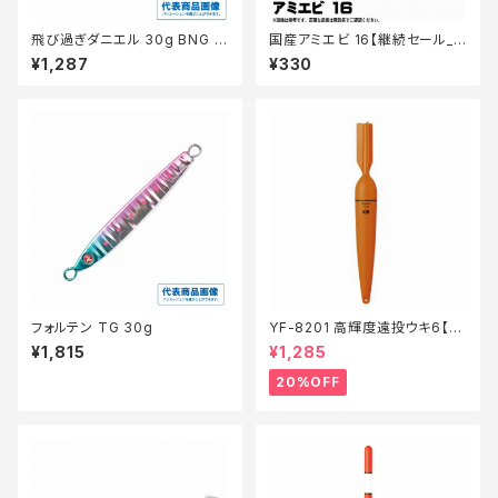
飛び過ぎダニエル 30g BNG ブ
国産アミエビ 16【継続セール_
ルピンゴールド
エサ】
¥1,287
¥330
フォルテン TG 30g
YF-8201 高輝度遠投ウキ6【特
価仕掛】【20】
¥1,815
¥1,285
20%OFF