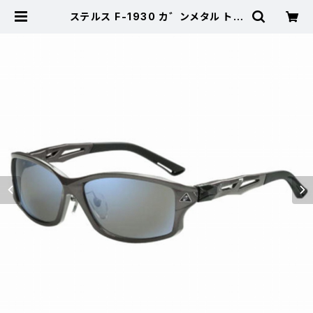
ステルス F-1930 カ゛ンメタル トゥ
ルーヒ゛ュースホ゜ーツ/フ゛ルーミ
ラー | 東海つり具 公式オンラインス
トア