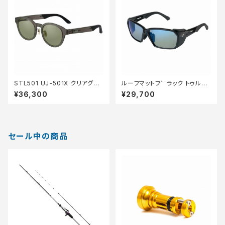
STL501 UJ-501X クリアグレ
ルーフマットフ゛ラック トゥルー
ー EG
ヒ゛ューフ゛ルーミラー
¥36,300
¥29,700
セール中の商品