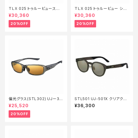
ＴＬＸ 025 トゥルービュースポ
ＴＬＸ 025 トゥルービュー シル
ーツ シルバーミラー【特価装備】
バーブルーミラー【特価装備】【2
¥30,360
¥30,360
【20】
0】
20%OFF
20%OFF
偏光グラス(STL302) UJー30
STL501 UJ-501X クリアク゛
2Ｗ クリアグレー LO【特価装
レー TVS
¥25,520
¥36,300
備】【20】
20%OFF