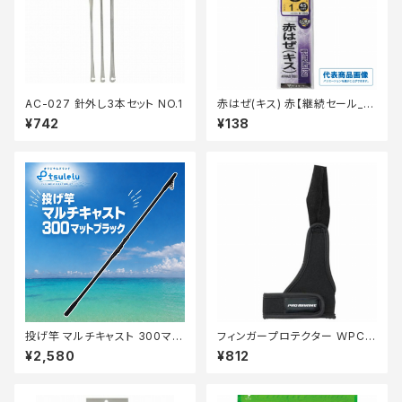
AC-027 針外し3本セット NO.1
赤はぜ(キス) 赤【継続セール_仕
掛】
¥742
¥138
投げ竿 マルチキャスト 300マッ
フィンガープロテクター ＷPC0
トブラック
01 フリーサイズ
¥2,580
¥812