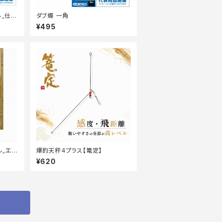
ル_仕
ダブ蝶 一角
¥495
ル_エ
爆釣天秤4プラス【篭定】
¥620