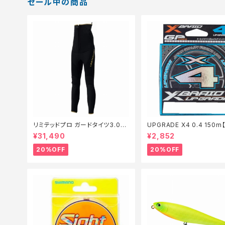
セール中の商品
リミテッドプロ ガードタイツ3.0FI
UPGRADE X4 0.4 150
−540X 黒 LB【特価装備】【20】
仕掛】【20】
¥31,490
¥2,852
20%OFF
20%OFF