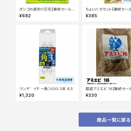
ダンゴの底釣り芯花【継続セール_
ちょいハゼセット【継続セー
エサ】
掛】
¥682
¥385
ワンテ゛イP ー角フロロ 3本 6.5
国産アミエビ 16【継続セー
サ】
¥1,320
¥330
商品一覧に戻る