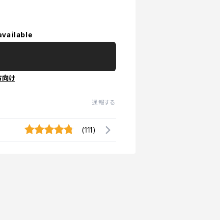
available
方向け
通報する
(111)