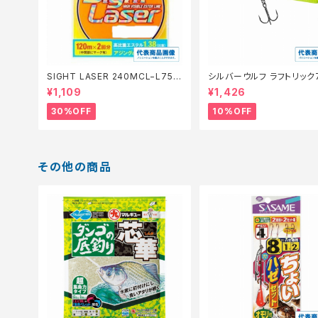
SIGHT LASER 240MCL−L75Q
シルバーウルフ ラフトリック
橙 0.2【特価仕掛】【30】
【スタッフ永徳浜名湖セレクト
¥1,109
¥1,426
0】
30%OFF
10%OFF
その他の商品