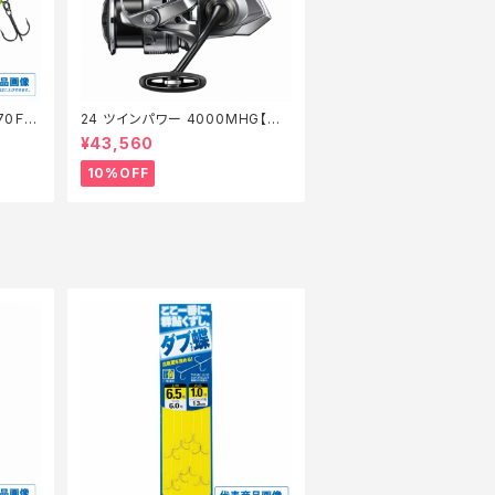
70Ｆ
24 ツインパワー 4000MHG【継
】【1
続セール_リール】【10】
¥43,560
10%OFF