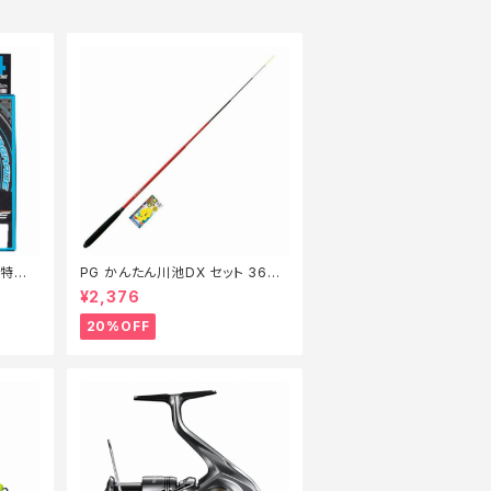
m【特価
PG かんたん川池DX セット 360
【特価セット】【20】
¥2,376
20%OFF