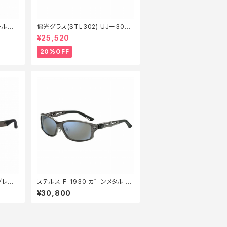
シルバ
偏光グラス(STL302) UJー302
20】
Ｗ クリアグレー LO【特価装備】【2
¥25,520
0】
20%OFF
アグレー
ステルス F-1930 カ゛ンメタル ト
ゥルーヒ゛ュースホ゜ーツ/フ゛ル
¥30,800
ーミラー