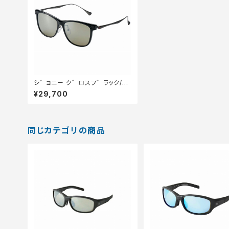
シ゛ョニー ク゛ロスフ゛ラック/
カ゛ンメタル F-2224 トゥルー
¥29,700
ヒ゛ュースホ゜ーツ/シルハ゛ーミ
ラー
同じカテゴリの商品