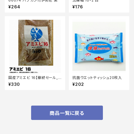
66074 バラ カン付伊勢尼 黒
流線袖 10-2 白
¥264
¥176
国産アミエビ 16【継続セール_
抗菌ウエットティッシュ20枚入
エサ】
¥330
¥202
商品一覧に戻る