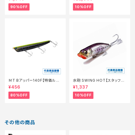
90%OFF
10%OFF
ＭT Bアッパー140F【特価ルア
水砲 SWING HOT【スタッフ永
ー】【80】
徳夏のチニングオススメルアー】
¥456
¥1,337
80%OFF
10%OFF
その他の商品