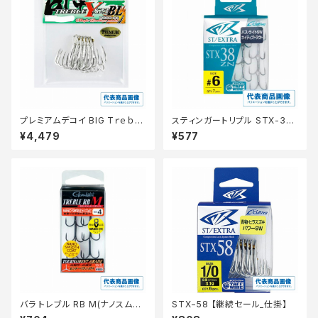
プレミアムデコイ BIG TｒｅｂL
スティンガートリプル STX-38
ｅ Y−S23BL No8/0
ZN 14 【継続セール_仕掛】
¥4,479
¥577
バラ トレブル RB M(ナノスムー
STX−58 【継続セール_仕掛】
スコート)