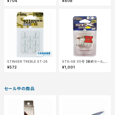
¥704
¥808
STINGER TREBLE ST-26
STX−58 1/0号 【継続セール_
仕掛】
¥572
¥1,001
セール中の商品