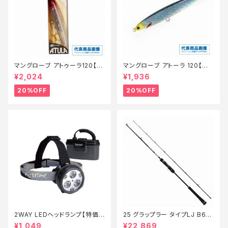
マングローブ アトゥーラ120【特
マングローブ アトーラ 120【特
価ルアー】【20】
価ルアー】【20】
¥2,024
¥1,936
20%OFF
20%OFF
2WAY LEDヘッドランプ【特価
25 グラップラー タイプLJ B63-
装備】【90】
3【継続セール_ロッド】【10】
¥1,049
¥22,869