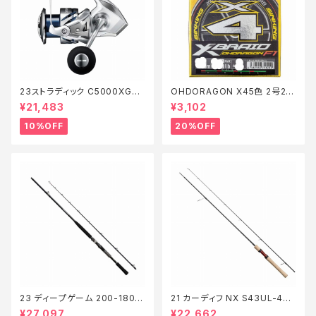
23ストラディック C5000XG
OHDORAGON X45色 2号20
【継続セール_リール】【10】
0m28lb【特価仕掛】【20】
¥21,483
¥3,102
10%OFF
20%OFF
23 ディープゲーム 200-180
21 カーディフ NX S43UL-4
【継続セール_ロッド】【10】
【継続セール_ロッド】【10】
¥27,097
¥22,662