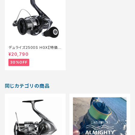
デュライズ2500S HGX【特価リ
ール】【30】
¥20,790
30%OFF
同じカテゴリの商品