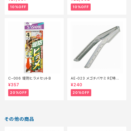
10%OFF
10%OFF
C−006 堤防ヒラメセットB
AE-023 メゴチバサミ R【特価
装備】【20】
¥357
¥240
20%OFF
20%OFF
その他の商品