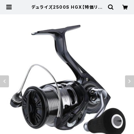
デュライズ2500S HGX【特価リー
ル】【30】 | 東海つり具 公式オンラ
インストア