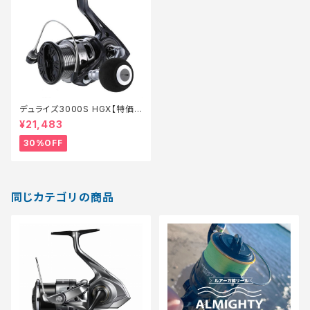
デュライズ3000S HGX【特価リ
ール】【30】
¥21,483
30%OFF
同じカテゴリの商品