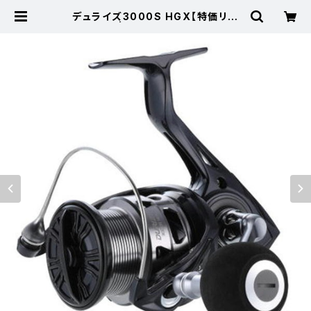
デュライズ3000S HGX【特価リー
ル】【30】 | 東海つり具 公式オンラ
インストア