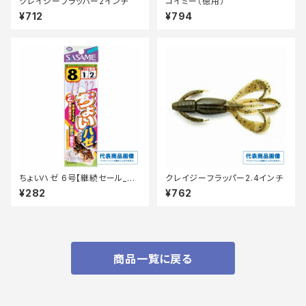
クレイジーフラッパー2インチ
コイミー（徳用）
¥712
¥794
ちょいハゼ 6号【継続セール_仕
クレイジーフラッパー2.4インチ
掛】
¥282
¥762
商品一覧に戻る