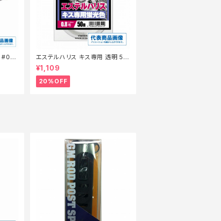
#010
エステルハリス キス専用 透明 50
】【4
m 0.6
¥1,109
20%OFF