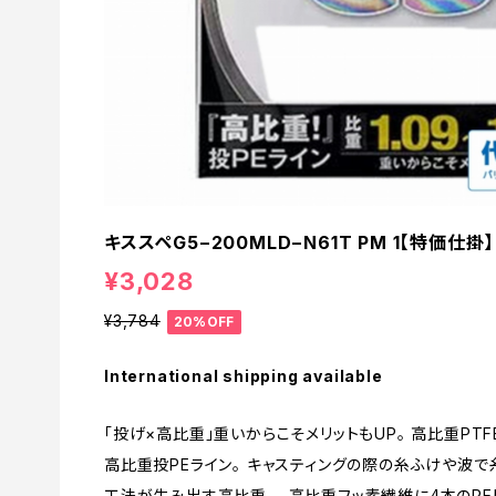
キススペG5−200MLD−N61T PM 1【特価仕掛】
¥3,028
¥3,784
20%OFF
International shipping available
「投げ×高比重」重いからこそメリットもUP。 高比重PT
高比重投PEライン。 キャスティングの際の糸ふけや波で糸
工法が生み出す高比重 高比重フッ素繊維に4本のPE