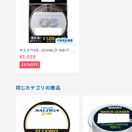
キススペG5−200MLD−N61T P
M 1【特価仕掛】【20】
¥3,028
20%OFF
同じカテゴリの商品