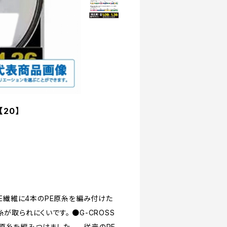
【20】
FE繊維に4本のPE原糸を編み付けた
が取られにくいです。 ●G-CROSS
原糸を編みつけました。 従来のPE