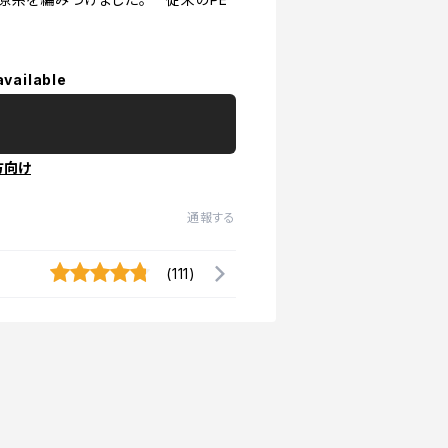
available
方向け
通報する
(111)