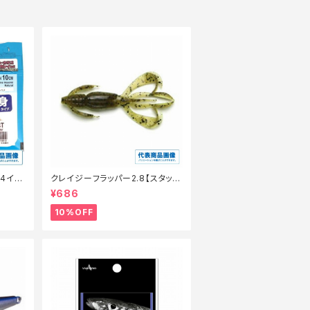
 4イン
クレイジーフラッパー2.8【スタッフ
o)【特
永徳浜名湖セレクト】【10】
¥686
10%OFF