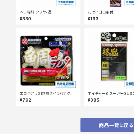
ヘラ専科 クリヤ-遊
丸セイゴ白糸付
¥330
¥193
エコギア J01熟成タイラバアクア
ネイチャーB スーパーSUS
クワセフラップスリム増量
プラウンドタイプ
¥792
¥385
商品一覧に戻る