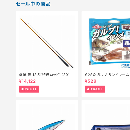
セール中の商品
颯風 鯉 13.5【特価ロッド】【30】
G2SQ ガルプ サンドワーム
チ イソメ細身青イソメ(Cam
¥14,122
¥528
価餌】【40】
30%OFF
40%OFF