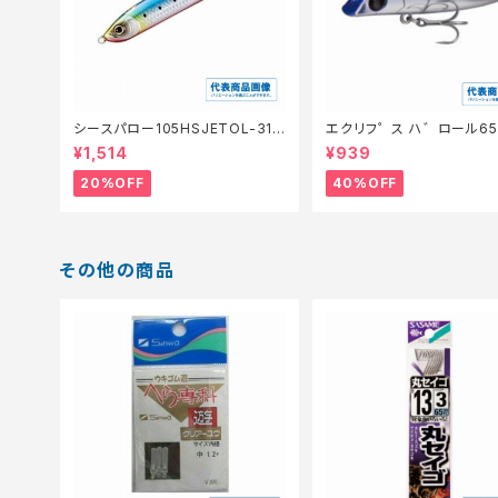
シースパロー105HSJETOL-310
エクリフ゜ス ハ゛ロール65 
N【特価ルアー】【20】
ク゛ローホ゛ラ【特価ルアー
¥1,514
¥939
0】
20%OFF
40%OFF
その他の商品