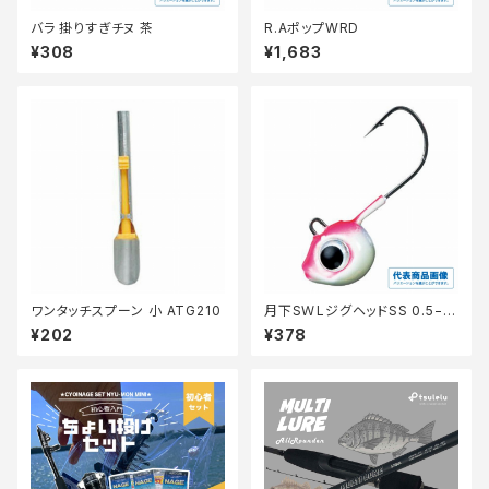
バラ 掛りすぎチヌ 茶
R.AポップWRD
¥308
¥1,683
ワンタッチスプーン 小 ATG210
月下SＷLジグヘッドSS 0.5−N
o10
¥202
¥378