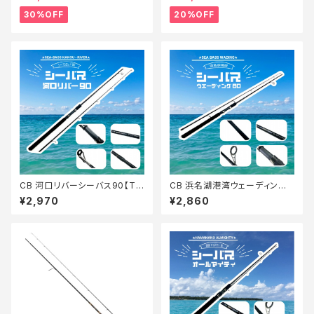
30%OFF
20%OFF
CB 河口リバーシーバス90【Tオ
CB 浜名湖港湾ウェーディング
リ】
シーバス80【Tオリ】
¥2,970
¥2,860