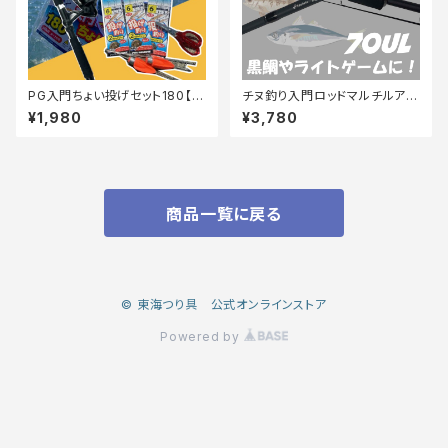
PG入門ちょい投げセット180【T
チヌ釣り入門ロッドマルチルアー
オリ】
黒鯛 70UL マットブラック
¥1,980
¥3,780
商品一覧に戻る
© 東海つり具 公式オンラインストア
Powered by