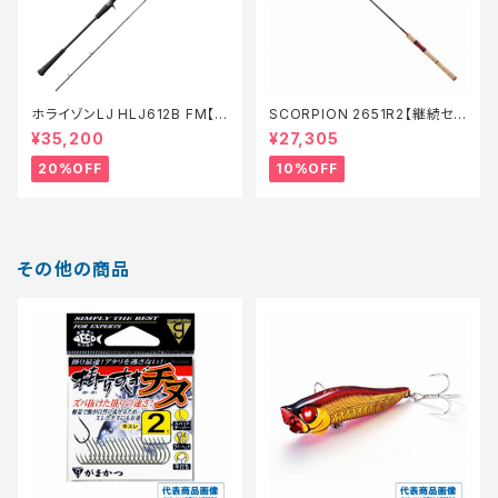
ホライゾンLJ HLJ612B FM【特
SCORPION 2651R2【継続セ
価ロッド】【20】
ール_ロッド】【10】
¥35,200
¥27,305
20%OFF
10%OFF
その他の商品