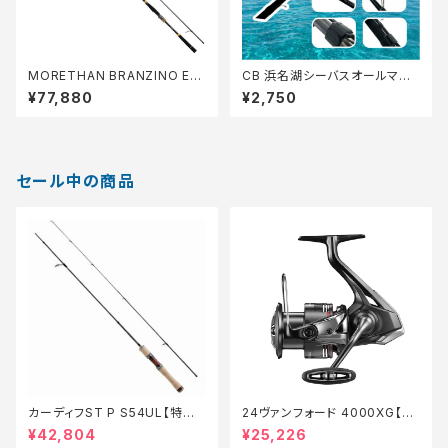
MORETHAN BRANZINO EX
CB 浜名湖シーバスオールマイ
AGS 93L/M S
ティ 86【Tオリ】
¥77,880
¥2,750
セール中の商品
カーディフST P S54UL【特価
24ヴァンフォード 4000XG【継
ロッド】【20】
続セール_リール】【10】
¥42,804
¥25,226