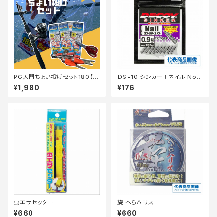
PG入門ちょい投げセット180【T
ＤＳ−10 シンカーＴネイル No
オリ】
0．6ｇ
¥1,980
¥176
虫エサセッター
旋 へらハリス
¥660
¥660