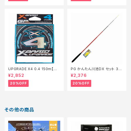
UPGRADE X4 0.4 150m【特
PG かんたん川池DX セット 36
価仕掛】【20】
0【特価セット】【20】
¥2,852
¥2,376
20%OFF
20%OFF
その他の商品