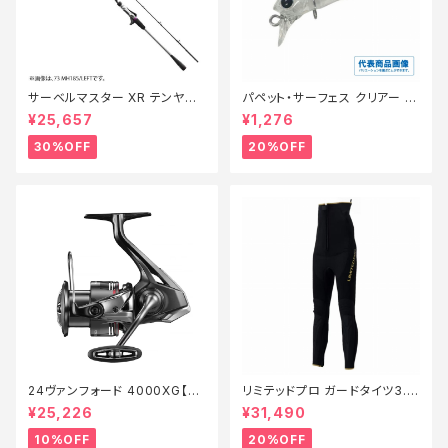
サーベルマスター XR テンヤ
パペット・サーフェス クリアー 0
73MH 185R【特価ロッド】【30】
1【特価ルアー】【20】
¥25,657
¥1,276
30%OFF
20%OFF
24ヴァンフォード 4000XG【継
リミテッドプロ ガードタイツ3.0
続セール_リール】【10】
FI−540X 黒 LB【特価装備】【2
¥25,226
¥31,490
0】
10%OFF
20%OFF