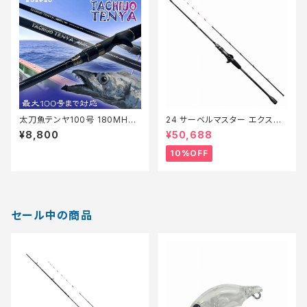
太刀魚テンヤ100号 180MH+
24 サーベルマスター エクスチ
マットブラック
ューン テンヤ 82M/MH178【継
¥8,800
¥50,688
続セール_ロッド】【10】
10%OFF
セール中の商品