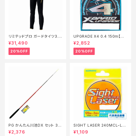
リミテッドプロ ガードタイツ3.0
UPGRADE X4 0.4 150m【特
FI−540X 黒 LB【特価装備】【2
価仕掛】【20】
¥31,490
¥2,852
0】
20%OFF
20%OFF
PG かんたん川池DX セット 36
SIGHT LASER 240MCL−L75
0【特価セット】【20】
Q 橙 0.2【特価仕掛】【30】
¥2,376
¥1,109