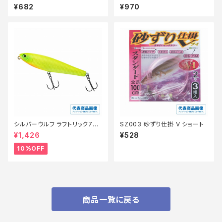
ル_エサ】
¥682
¥970
シルバーウルフ ラフトリック70Ｆ
SZ003 砂ずり仕掛 V ショート
【スタッフ永徳浜名湖セレクト】
¥1,426
¥528
【10】
10%OFF
商品一覧に戻る