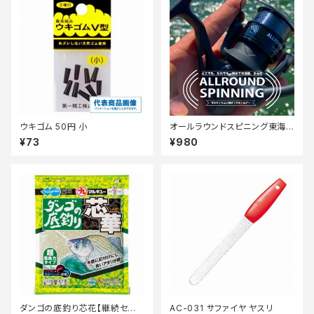
ウキゴム 50円 小
オールラウンドスピニング東海B
K 3号100M付【Tオリ】
¥73
¥980
ダンゴの底釣り芯花【継続セー
AC-031 サファイヤ ヤスリ