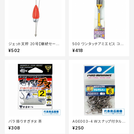
ジェット天秤 20号【継続セール_
500 ワンタッチアミエビス コッ
仕掛】
プM
¥502
¥418
バラ 掛りすぎチヌ 茶
AGE003-4 Wスナップ付タルサ
ルカンブラック 4号徳用
¥308
¥250