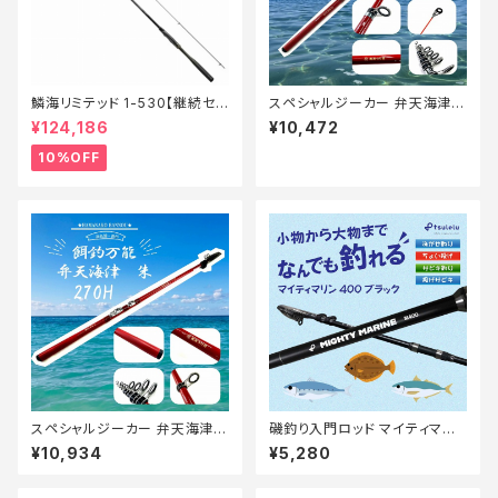
鱗海リミテッド 1-530【継続セ
スペシャルジーカー 弁天海津
ール_ロッド】【10】
朱 300M【Tオリ】
¥124,186
¥10,472
10%OFF
スペシャルジーカー 弁天海津
磯釣り入門ロッド マイティマリ
朱 270H【Tオリ】
ン 400 マットブラック
¥10,934
¥5,280