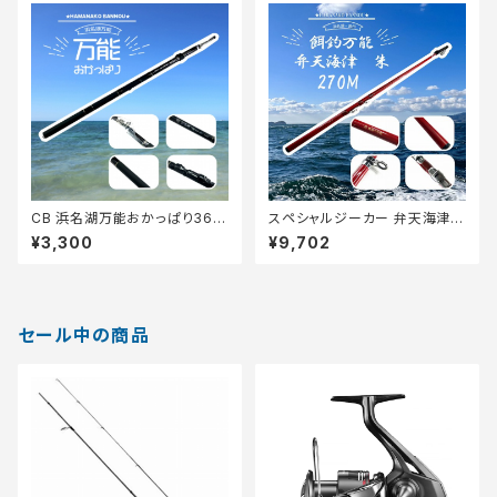
CB 浜名湖万能おかっぱり360
スペシャルジーカー 弁天海津
【Tオリ】
朱 270M【Tオリ】
¥3,300
¥9,702
セール中の商品