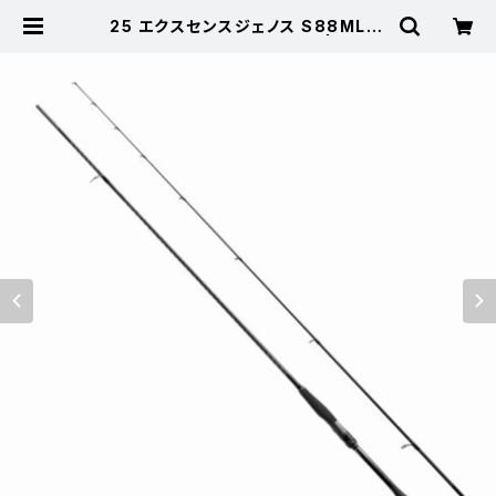
25 エクスセンスジェノス S88ML/R
F【継続セール_ロッド】【10】 | 東海つ
り具 公式オンラインストア