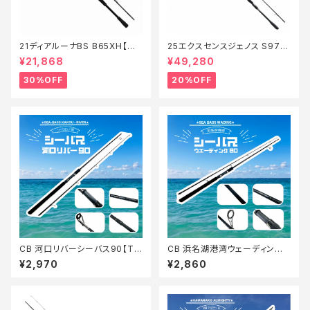
21ディアルーナBS B65XH【特
25エクスセンスジェノス S97M
価ロッド】【30】
H/F【特価ロッド】【20】
¥21,868
¥49,280
30%OFF
20%OFF
CB 河口リバーシーバス90【Tオ
CB 浜名湖港湾ウェーディング
リ】
シーバス80【Tオリ】
¥2,970
¥2,860