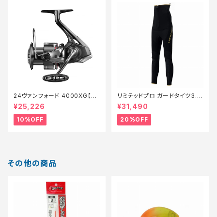
24ヴァンフォード 4000XG【継
リミテッドプロ ガードタイツ3.0
続セール_リール】【10】
FI−540X 黒 LB【特価装備】【2
¥25,226
¥31,490
0】
10%OFF
20%OFF
その他の商品