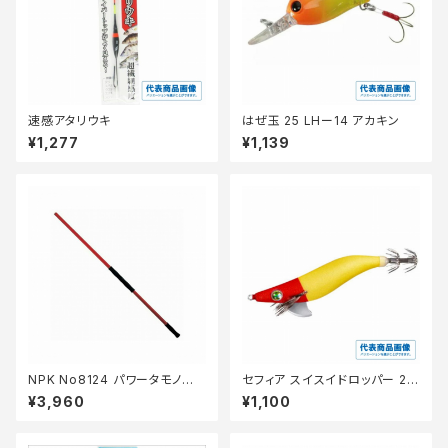
速感アタリウキ
はぜ玉 25 LHー14 アカキン
¥1,277
¥1,139
NPK No8124 パワータモノエ 1
セフィア スイスイドロッパー 2.5
50センチ
号 QS-Z25Y アカミドリ 001
¥3,960
¥1,100