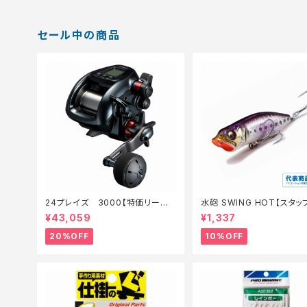
セール中の商品
24プレイズ 3000【特価リール】
水砲 SWING HOT【スタ
【20】
夏のチニングオススメルアー
¥43,059
¥1,337
20%OFF
10%OFF