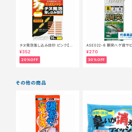
チヌ発泡落し込み目印 ピンク【特
ASE022-8 胴突ハゲ皮サビ
価仕掛】【20】
【特価仕掛】【30】
¥352
¥270
20%OFF
30%OFF
その他の商品