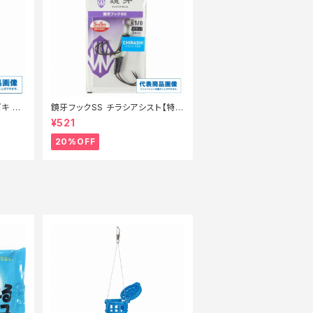
キ 8
鏡牙フックSS チラシアシスト【特
価仕掛】【20】
¥521
20%OFF