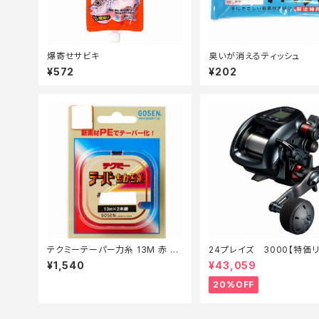
爆寄せサビキ
臭いが消えるティッシュ
¥572
¥202
テクミーテーパー力糸 13M 赤 2
24プレイズ 3000【特価
本 0.6ー6【継続セール_仕掛】
【20】
¥1,540
¥43,059
20%OFF