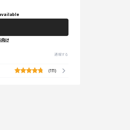
available
方向け
通報する
(111)