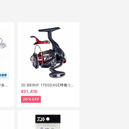
ッフ永徳
20 BBXHF 1700DXG【特価リー
】
ル】【20】
¥31,416
20%OFF