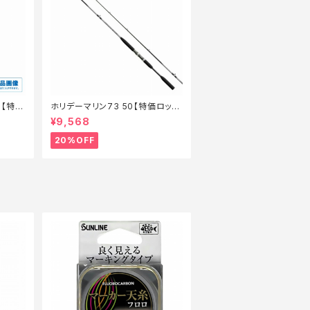
ー【特価
ホリデーマリン73 50【特価ロッ
ド】【20】
¥9,568
20%OFF