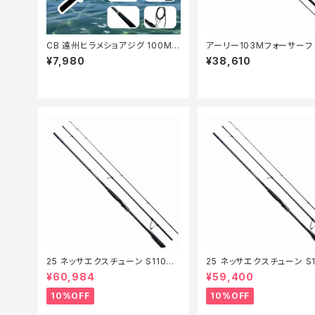
CB 遠州ヒラメショアジグ 100MH
アーリー103Mフォーサーフ
【Tオリ】
¥7,980
¥38,610
25 ネッサエクスチューン S110M
25 ネッサエクスチューン S1
H+【継続セール_ロッド】【10】
+【継続セール_ロッド】【10】
¥60,984
¥59,400
10%OFF
10%OFF