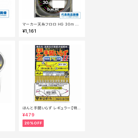
マーカー天糸フロロ HG 30m #
0.8
¥1,161
ほんと手間いらず レギュラー【特価
仕掛】【20】
¥479
20%OFF