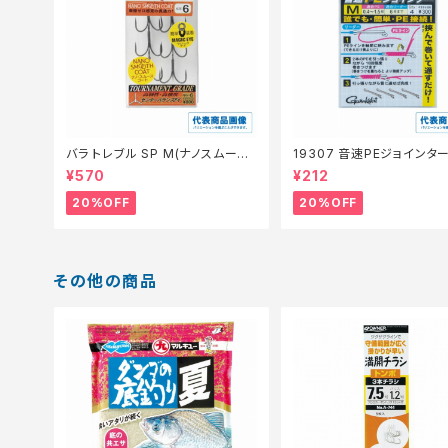
バラ トレブル SP M(ナノスムース
19307 音速PEジョインタ
コート)【特価仕掛】【20】
仕掛】【20】
¥570
¥212
20%OFF
20%OFF
その他の商品