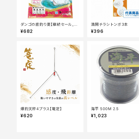
ダンゴの底釣り夏【継続セール_エ
満開チラシ トンボ3本
サ】
¥682
¥396
爆釣天秤4プラス【篭定】
海平 500M 2.5
¥620
¥1,023