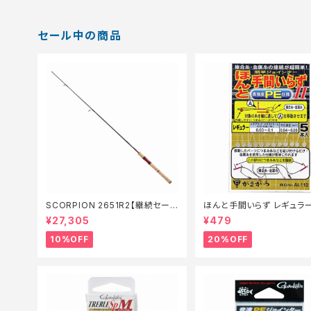
セール中の商品
SCORPION 2651R2【継続セール
ほんと手間いらず レギュラ
_ロッド】【10】
仕掛】【20】
¥27,305
¥479
10%OFF
20%OFF