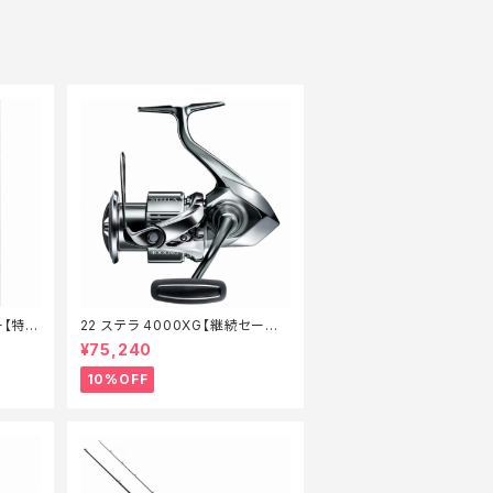
ー【特価
22 ステラ 4000XG【継続セール_
リール】【10】
¥75,240
10%OFF