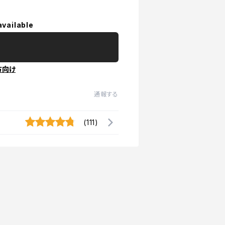
available
方向け
通報する
(111)