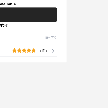
available
方向け
通報する
(111)