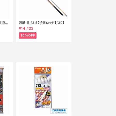
6【特価
颯風 鯉 13.5【特価ロッド】【30】
¥14,122
30%OFF