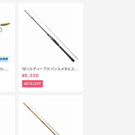
セレク
19ソルティーアドバンスメタルスッ
テ B66MLS【特価竿】【40】
¥6,330
40%OFF