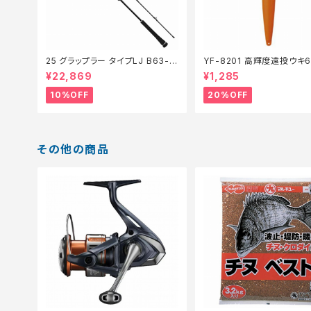
25 グラップラー タイプLJ B63-3
YF-8201 高輝度遠投ウキ
【継続セール_ロッド】【10】
仕掛】【20】
¥22,869
¥1,285
10%OFF
20%OFF
その他の商品