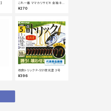
】
これ一番 ママカリサビキ 金袖 8本
針 HS731ー5ー1.5
¥270
改良トリック P-551夜光塗 3号
¥396