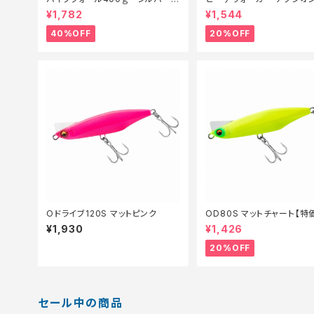
ブラ【特価ルアー】【40】
95S【特価ルアー】【20】
¥1,782
¥1,544
40%OFF
20%OFF
Oドライブ120S マットピンク
OD80S マットチャート【特
ー】【20】
¥1,930
¥1,426
20%OFF
セール中の商品