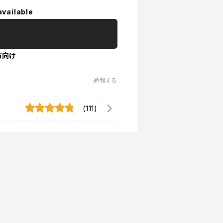
available
方向け
通報する
(111)