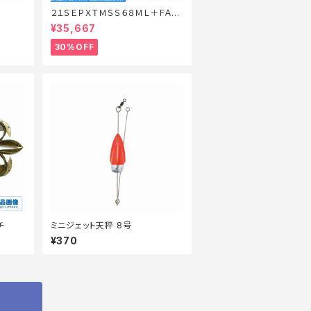
２１ＳＥＰＸＴＭＳＳ６８ＭＬ＋ＦＡ
【特価ロッド】【30】
¥35,667
30%OFF
チ
ミニジェット天秤 8号
¥370