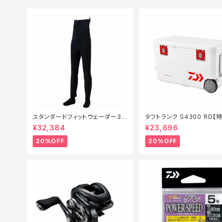
スタンダードフィットウェーダー3.
タフトランク S4300 RD【
0FW−040X 黒 SB【特価装備】【2
備】【20】
¥32,384
¥23,696
0】
20%OFF
20%OFF