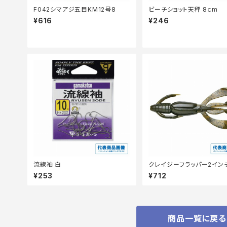
F042シマアジ五目KM12号8
ビーチショット天秤 8ｃm
¥616
¥246
流線袖 白
クレイジーフラッパー2イン
¥253
¥712
商品一覧に戻る