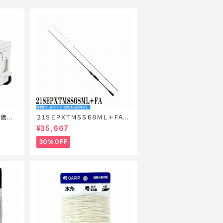
特価装
２１ＳＥＰＸＴＭＳＳ６８ＭＬ＋ＦＡ
【特価ロッド】【30】
¥35,667
30%OFF