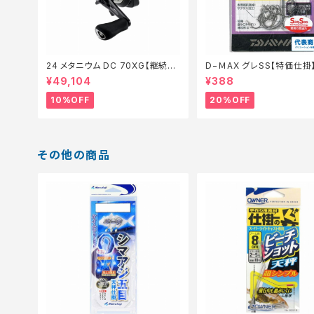
24 メタニウム DC 70XG【継続セ
D−ＭAX グレSS【特価仕掛】
ール_リール】【10】
¥49,104
¥388
10%OFF
20%OFF
その他の商品